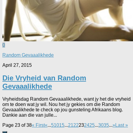
0
Random Gevaaalikhede
April 27, 2015
Die Vryheid van Random
Gevaaalikhede
Vryheidsdag Random Gevaaalikhede, want jy het die vryheid
om te doen wat jy wil. Nou het jy gekies om die Random
Gevaaalikhede te check op jou gunsteling Afrikaans blog.
Dankie aan die van julle...
Page 23 of 38
« First
«
...
5
10
15
...
21
22
23
24
25
...
30
35
...
»
Last »