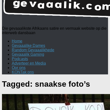
Die gevaaalikste Afrikaans satire en vermaak website op die
interweb dansbaan
Home
Gevaaalike Dames
Random Gevaaalikhede
Gevaaalik Gaming
Podcasts
Adverteer en Media
Oor ons
KONTak ons
Tagged:
snaakse foto’s