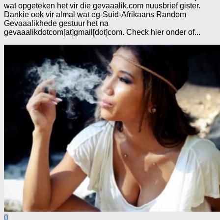
wat opgeteken het vir die gevaaalik.com nuusbrief gister.
Dankie ook vir almal wat eg-Suid-Afrikaans Random
Gevaaalikhede gestuur het na
gevaaalikdotcom[at]gmail[dot]com. Check hier onder of...
0