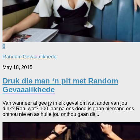
0
Random Gevaaalikhede
May 18, 2015
Druk die man ‘n pit met Random
Gevaaalikhede
Van wanneer af gee jy in elk geval om wat ander van jou
dink? Raai wat? 100 jaar na ons dood is gaan niemand ons
onthou nie en as hulle jou onthou gaan dit...