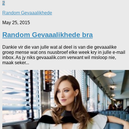
2
Random Gevaaalikhede
May 25, 2015
Random Gevaaalikhede bra
Dankie vir die van julle wat al deel is van die gevaaalike
groep mense wat ons nuusbroef elke week kry in julle e-mail
inbox. As jy niks gevaaalik.com verwant wil misloop nie,
maak seker...