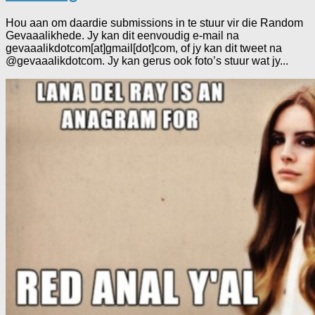
Hou aan om daardie submissions in te stuur vir die Random
Gevaaalikhede. Jy kan dit eenvoudig e-mail na
gevaaalikdotcom[at]gmail[dot]com, of jy kan dit tweet na
@gevaaalikdotcom. Jy kan gerus ook foto’s stuur wat jy...