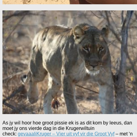
As jy wil hoor hoe groot pissie ek is as dit kom by leeus, dan
moet jy ons vierde dag in die Krugerwiltuin
check:
gevaaaliKruger – Vier uit vyf vir die Groot Vyf
– met ‘n