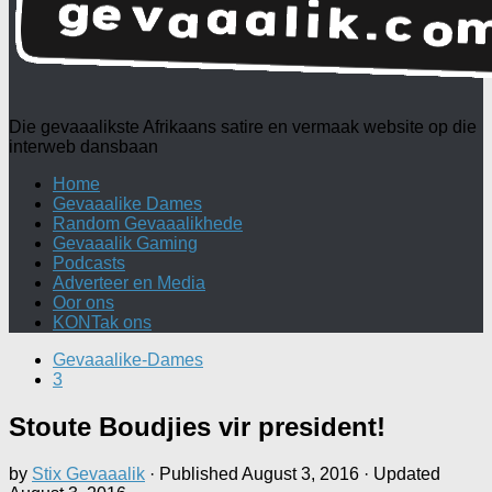
Die gevaaalikste Afrikaans satire en vermaak website op die
interweb dansbaan
Home
Gevaaalike Dames
Random Gevaaalikhede
Gevaaalik Gaming
Podcasts
Adverteer en Media
Oor ons
KONTak ons
Gevaaalike-Dames
3
Stoute Boudjies vir president!
by
Stix Gevaaalik
· Published
August 3, 2016
· Updated