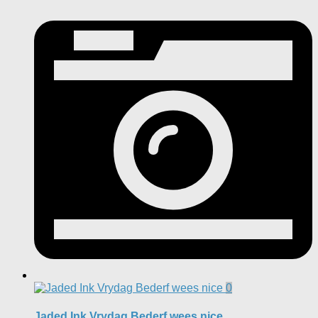
0
Jaded Ink Vrydag Bederf wees nice