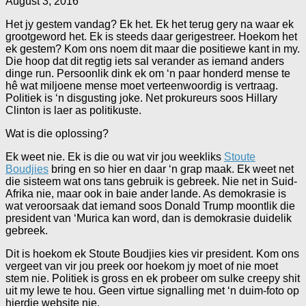
August 3, 2016
Het jy gestem vandag? Ek het. Ek het terug gery na waar ek
grootgeword het. Ek is steeds daar gerigestreer. Hoekom het
ek gestem? Kom ons noem dit maar die positiewe kant in my.
Die hoop dat dit regtig iets sal verander as iemand anders
dinge run. Persoonlik dink ek om ‘n paar honderd mense te
hê wat miljoene mense moet verteenwoordig is vertraag.
Politiek is ‘n disgusting joke. Net prokureurs soos Hillary
Clinton is laer as politikuste.
Wat is die oplossing?
Ek weet nie. Ek is die ou wat vir jou weekliks
Stoute
Boudjies
bring en so hier en daar ‘n grap maak. Ek weet net
die sisteem wat ons tans gebruik is gebreek. Nie net in Suid-
Afrika nie, maar ook in baie ander lande. As demokrasie is
wat veroorsaak dat iemand soos Donald Trump moontlik die
president van ‘Murica kan word, dan is demokrasie duidelik
gebreek.
Dit is hoekom ek Stoute Boudjies kies vir president. Kom ons
vergeet van vir jou preek oor hoekom jy moet of nie moet
stem nie. Politiek is gross en ek probeer om sulke creepy shit
uit my lewe te hou. Geen virtue signalling met ‘n duim-foto op
hierdie website nie.