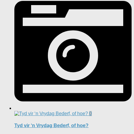
0
Tyd vir ‘n Vrydag Bederf, of hoe?