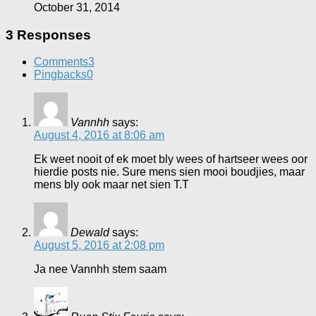
October 31, 2014
3 Responses
Comments
3
Pingbacks
0
Vannhh
says:
August 4, 2016 at 8:06 am
Ek weet nooit of ek moet bly wees of hartseer wees oor
hierdie posts nie. Sure mens sien mooi boudjies, maar
mens bly ook maar net sien T.T
Dewald
says:
August 5, 2016 at 2:08 pm
Ja nee Vannhh stem saam