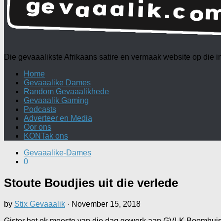
Die gevaaalikste Afrikaans satire en vermaak website op die
Home
Gevaaalike Dames
Random Gevaaalikhede
Gevaaalik Gaming
Podcasts
Adverteer en Media
Oor ons
KONTak ons
Gevaaalike-Dames
0
Stoute Boudjies uit die verlede
by
Stix Gevaaalik
·
November 15, 2018
Gister het ek meeste van die dag gewerk aan GVLK Boomhuis-