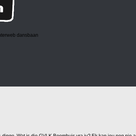
 interweb dansbaan
dinge. Wat is die GVLK Boomhuis vra jy? Ek kan jou nog nie a