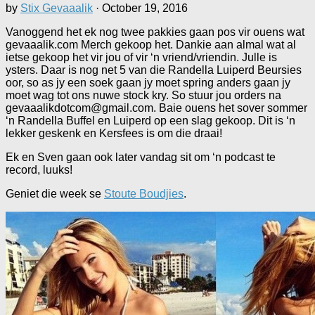
by
Stix Gevaaalik
·
October 19, 2016
Vanoggend het ek nog twee pakkies gaan pos vir ouens wat
gevaaalik.com Merch gekoop het. Dankie aan almal wat al
ietse gekoop het vir jou of vir ‘n vriend/vriendin. Julle is
ysters. Daar is nog net 5 van die Randella Luiperd Beursies
oor, so as jy een soek gaan jy moet spring anders gaan jy
moet wag tot ons nuwe stock kry. So stuur jou orders na
gevaaalikdotcom@gmail.com. Baie ouens het sover sommer
‘n Randella Buffel en Luiperd op een slag gekoop. Dit is ‘n
lekker geskenk en Kersfees is om die draai!
Ek en Sven gaan ook later vandag sit om ‘n podcast te
record, luuks!
Geniet die week se
Stoute Boudjies
.