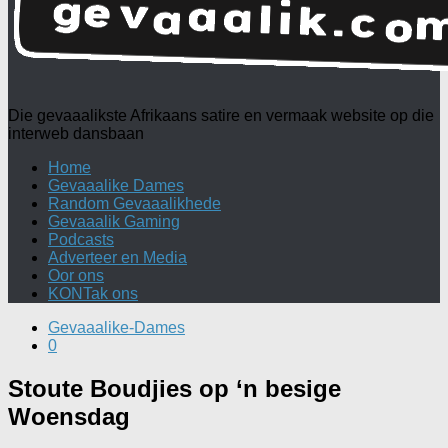
Die gevaaalikste Afrikaans satire en vermaak website op die
interweb dansbaan
Home
Gevaaalike Dames
Random Gevaaalikhede
Gevaaalik Gaming
Podcasts
Adverteer en Media
Oor ons
KONTak ons
Gevaaalike-Dames
0
Stoute Boudjies op ‘n besige
Woensdag