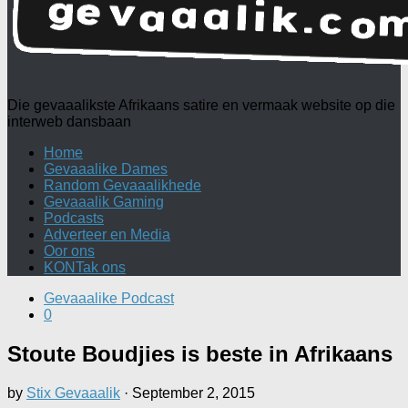
Die gevaaalikste Afrikaans satire en vermaak website op die
interweb dansbaan
Home
Gevaaalike Dames
Random Gevaaalikhede
Gevaaalik Gaming
Podcasts
Adverteer en Media
Oor ons
KONTak ons
Gevaaalike Podcast
0
Stoute Boudjies is beste in Afrikaans
by
Stix Gevaaalik
·
September 2, 2015