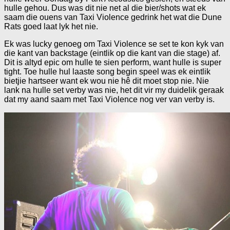
hulle gehou. Dus was dit nie net al die bier/shots wat ek
saam die ouens van Taxi Violence gedrink het wat die Dune
Rats goed laat lyk het nie.
Ek was lucky genoeg om Taxi Violence se set te kon kyk van
die kant van backstage (eintlik op die kant van die stage) af.
Dit is altyd epic om hulle te sien perform, want hulle is super
tight. Toe hulle hul laaste song begin speel was ek eintlik
bietjie hartseer want ek wou nie hê dit moet stop nie. Nie
lank na hulle set verby was nie, het dit vir my duidelik geraak
dat my aand saam met Taxi Violence nog ver van verby is.