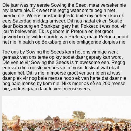
Die jaar was my eerste Sowing the Seed, maar verseker nie
my laaste nie. Ek weet nie regtig waar om te begin met
hierdie nie. Weens omstandighede buite my beheer kon ek
eers Saterdag middag arriveer. Dit nou nadat ek en Soutie
deur Boksburg en Brankpan gery het. Fokket dit was nou vir
jou ‘n belewenis. Ek is gebore in Pretoria en het groot
geword in die wilde noorde van Pretoria, maar Pretoria noord
het nie ‘n patch op Boksburg en die omliggende dorpies nie.
Toe ons by Sowing the Seeds kom het ons vinnige werk
gemaak van ons tente op kry sodat daar gepraty kan word.
Die venue vir Sowing the Seeds is ‘n awesome een. Regtig
een van die coolste venues vir ‘n music festival wat ek al
gesien het. Dit is nie ‘n moerse groot venue nie en al was
daar plek vir nog baie mense hoop ek van harte dat daar nie
nog baie mense by kom nie. Niks meer as sê so 200 mense
nie, anders gaan daar te veel mense wees.