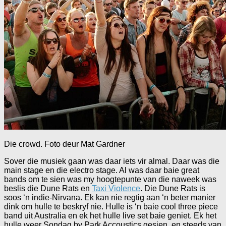
Die crowd. Foto deur Mat Gardner
Sover die musiek gaan was daar iets vir almal. Daar was die
main stage en die electro stage. Al was daar baie great
bands om te sien was my hoogtepunte van die naweek was
beslis die Dune Rats en
Taxi Violence
. Die Dune Rats is
soos ‘n indie-Nirvana. Ek kan nie regtig aan ‘n beter manier
dink om hulle te beskryf nie. Hulle is ‘n baie cool three piece
band uit Australia en ek het hulle live set baie geniet. Ek het
hulle weer Sondag by Park Accoustics gesien, en steeds van