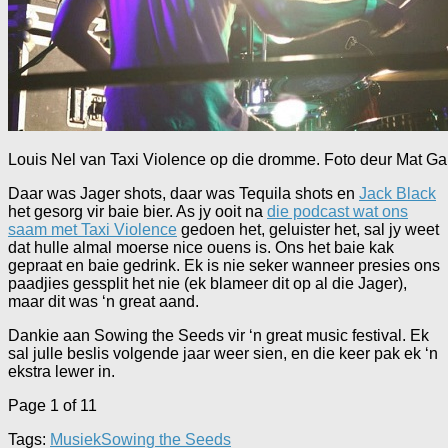
Louis Nel van Taxi Violence op die dromme. Foto deur Mat Ga
Daar was Jager shots, daar was Tequila shots en
Jack Black
het gesorg vir baie bier. As jy ooit na
die podcast wat ons
saam met Taxi Violence
gedoen het, geluister het, sal jy weet
dat hulle almal moerse nice ouens is. Ons het baie kak
gepraat en baie gedrink. Ek is nie seker wanneer presies ons
paadjies gessplit het nie (ek blameer dit op al die Jager),
maar dit was ‘n great aand.
Dankie aan Sowing the Seeds vir ‘n great music festival. Ek
sal julle beslis volgende jaar weer sien, en die keer pak ek ‘n
ekstra lewer in.
Page 1 of 1
1
Tags:
Musiek
Sowing the Seeds