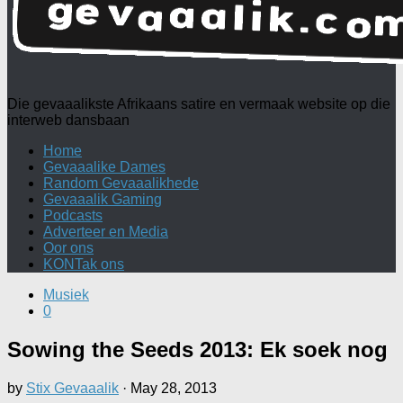
Die gevaaalikste Afrikaans satire en vermaak website op die
interweb dansbaan
Home
Gevaaalike Dames
Random Gevaaalikhede
Gevaaalik Gaming
Podcasts
Adverteer en Media
Oor ons
KONTak ons
Musiek
0
Sowing the Seeds 2013: Ek soek nog
by
Stix Gevaaalik
·
May 28, 2013