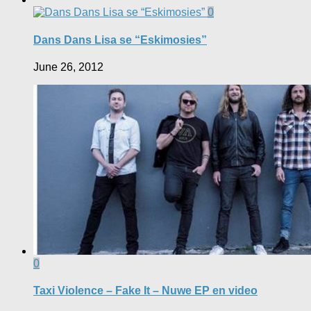
0
Dans Dans Lisa se “Eskimosies”
June 26, 2012
0
Taxi Violence – Fake It – Nuwe EP en video