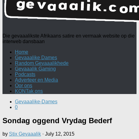
Die gevaaalikste Afrikaans satire en vermaak website op die
interweb dansbaan
Home
Gevaaalike Dames
Random Gevaaalikhede
Gevaaalik Gaming
Podcasts
Adverteer en Media
Oor ons
KONTak ons
Gevaaalike-Dames
0
Sondag oggend Vrydag Bederf
by
Stix Gevaaalik
·
July 12, 2015