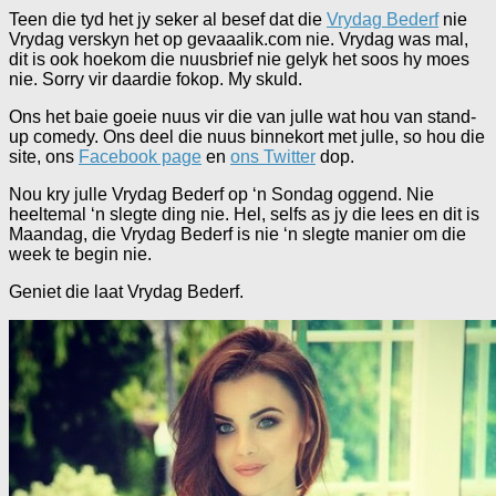
Teen die tyd het jy seker al besef dat die
Vrydag Bederf
nie
Vrydag verskyn het op gevaaalik.com nie. Vrydag was mal,
dit is ook hoekom die nuusbrief nie gelyk het soos hy moes
nie. Sorry vir daardie fokop. My skuld.
Ons het baie goeie nuus vir die van julle wat hou van stand-
up comedy. Ons deel die nuus binnekort met julle, so hou die
site, ons
Facebook page
en
ons Twitter
dop.
Nou kry julle Vrydag Bederf op ‘n Sondag oggend. Nie
heeltemal ‘n slegte ding nie. Hel, selfs as jy die lees en dit is
Maandag, die Vrydag Bederf is nie ‘n slegte manier om die
week te begin nie.
Geniet die laat Vrydag Bederf.