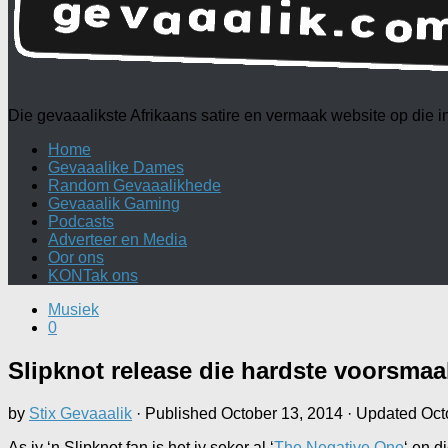
Die gevaaalikste Afrikaans satire en vermaak website op die
Home
Gevaaalike Dames
Random Gevaaalikhede
Gevaaalik Gaming
Podcasts
Adverteer en Media
Oor ons
KONTak ons
Musiek
0
Slipknot release die hardste voorsma
by
Stix Gevaaalik
· Published
October 13, 2014
· Updated
Oct
As jy ‘n Slipknot fan is het jy seker al ‘
The Negative One
‘ en d