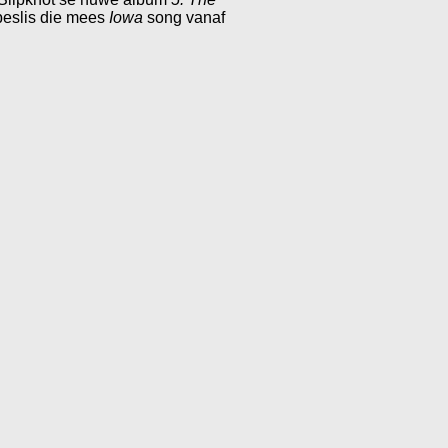
 beslis die mees
Iowa
song vanaf