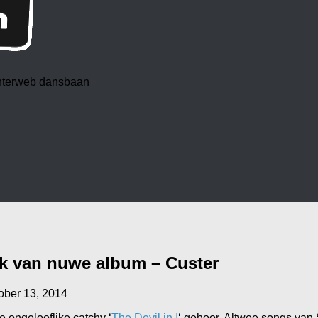
 interweb dansbaan
ak van nuwe album – Custer
ober 13, 2014
ie ongelooflike catchy ‘
The Devil in I
‘ gehoor. Altwee songs van