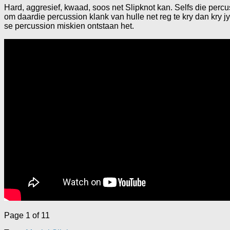
Hard, aggresief, kwaad, soos net Slipknot kan. Selfs die percu
om daardie percussion klank van hulle net reg te kry dan kry 
se percussion miskien ontstaan het.
Page 1 of 1
1