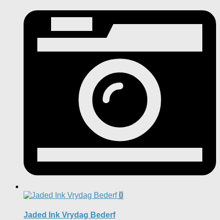
0
Jaded Ink Vrydag Bederf