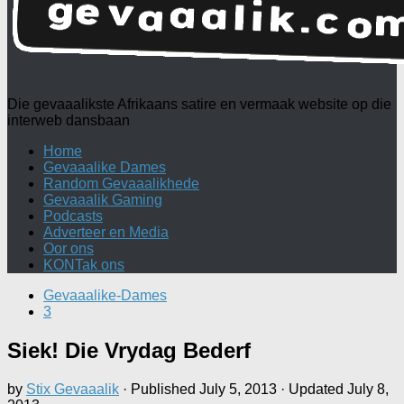
Die gevaaalikste Afrikaans satire en vermaak website op die
interweb dansbaan
Home
Gevaaalike Dames
Random Gevaaalikhede
Gevaaalik Gaming
Podcasts
Adverteer en Media
Oor ons
KONTak ons
Gevaaalike-Dames
3
Siek! Die Vrydag Bederf
by
Stix Gevaaalik
· Published
July 5, 2013
· Updated
July 8,