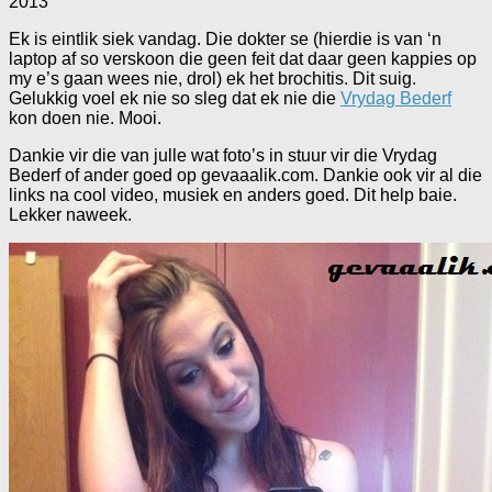
2013
Ek is eintlik siek vandag. Die dokter se (hierdie is van ‘n
laptop af so verskoon die geen feit dat daar geen kappies op
my e’s gaan wees nie, drol) ek het brochitis. Dit suig.
Gelukkig voel ek nie so sleg dat ek nie die
Vrydag Bederf
kon doen nie. Mooi.
Dankie vir die van julle wat foto’s in stuur vir die Vrydag
Bederf of ander goed op gevaaalik.com. Dankie ook vir al die
links na cool video, musiek en anders goed. Dit help baie.
Lekker naweek.