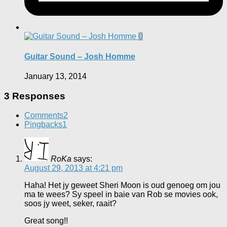
0
Guitar Sound – Josh Homme
January 13, 2014
3 Responses
Comments
2
Pingbacks
1
RoKa
says:
August 29, 2013 at 4:21 pm
Haha! Het jy geweet Sheri Moon is oud genoeg om jou
ma te wees? Sy speel in baie van Rob se movies ook,
soos jy weet, seker, raait?
Great song!!