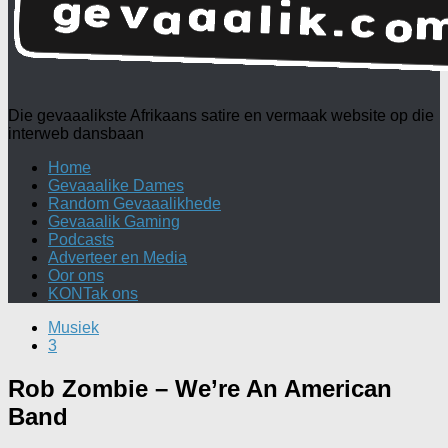
Die gevaaalikste Afrikaans satire en vermaak website op die
interweb dansbaan
Home
Gevaaalike Dames
Random Gevaaalikhede
Gevaaalik Gaming
Podcasts
Adverteer en Media
Oor ons
KONTak ons
Musiek
3
Rob Zombie – We’re An American
Band