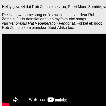
Het jy geweet dat Rob Zombie se vrou, Sheri Moon Zombie, so
Die is ‘n awesome song en ‘n awesome cover deur Rob
Zombie. Dit is defnitief een van my fovourite songs
van
Venomous Rat Regeneration Vendor
af. Fokket ek hoop
Rob Zombie kom binnekort Suid-Afrika toe.