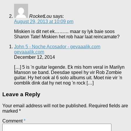
RocketLou
says:
August 29, 2013 at 10:09 pm
Miskien is dit net ek……… maar sy lyk baie soos
Sharon Tate! Miskien het rob haar laat reincarnate?
John 5 - Noche Acosador - gevaaalik.com
gevaaalik.com
December 12, 2014
[…] 5 is 'n guitar legende. Ek mis hom veral in Marilyn
Manson se band. Deesdae speel hy vir Rob Zombie
guitar. Hy het ook al 6 solo albums uit. Moet nie vir 'n
oomblik dink dat hy net nog 'n rock […]
Leave a Reply
Your email address will not be published.
Required fields are
marked
*
Comment
*