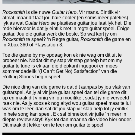
Rocksmith
is die nuwe
Guitar Hero
. Vir mans. Eintlik vir
almal, maar dit laat jou baie cooler (en soms meer pateties)
lyk as wat
Guitar Hero
se plastiese guitar jou laat lyk het. Die
rede hiervoor is dat jy eintlik met ‘n regte guitar speel. Enige
guitar. Jou eie guitar werk die beste. So wat kort jy om
Rocksmith
te speel? ‘n Regte guitar,
Rocksmith
die game en
‘n Xbox 360 of Playstation 3.
Toe die game by my opdaag kon ek nie wag om dit uit te
probeer nie. Nadat dit my stap vir stap gehelp het om my
guitar te tune is ek aan die diepkant ingegooi en moes
sommer dadelik “(I Can’t Get No) Satisfaction” van die
Rolling Stones begin speel.
Die nice ding van die game is dat dit aanpas by jou vlak van
guitarspel. As jy al vir jare guitar speel dan tel die game dit
op en maak dit vinnig vir jou moeiliker, sodat jy nie verveeld
raak nie. As jy soos ek nog altyd wou guitar speel maar te lui
was om te leer, dan sal dit jou stap vir stap help tot jy eintlik
‘n hele song kan speel. Ek sal binnekort vir julle ‘n meer in
diepte review skryf. Kyk tot dan maar na die video hier onder.
Dit maak dit lekker om te leer om guitar te speel.