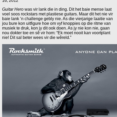
16, 2012
Guitar Hero
was vir lank die in ding. Dit het baie mense laat
voel soos rockstars met plastiese guitars. Maar dit het nie vir
baie lank ‘n challenge gebly nie. As die vierjarige laaitie van
jou bure kon uitfigure hoe om vyf knoppies op die ritme van
musiek te druk, kon jy dit ook doen. As jy nie kon nie, gaan
nou dokter toe en sê vir hom: “Ek moet nooit kan voortplant
nie! Dit sal beter wees vir die wêreld.”