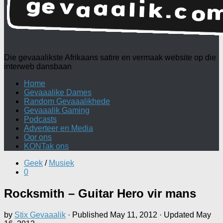
Die gevaaalikste Afrikaans satire en vermaak website op die
interweb dansbaan
Home
Gevaaalike Dames
Random Gevaaalikhede
Gevaaalik Gaming
Podcasts
Adverteer en Media
Oor ons
KONTak ons
Geek
/
Musiek
0
Rocksmith – Guitar Hero vir mans
by
Stix Gevaaalik
· Published
May 11, 2012
· Updated
May