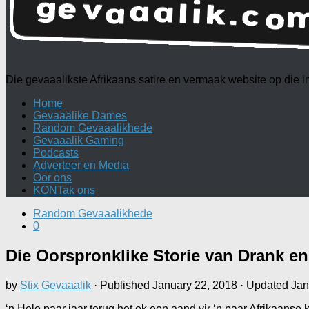
Die gevaaalikste Afrikaans satire en vermaak website op die
Home
Gevaaalike Dames
Random Gevaaalikhede
Gevaaalik Gaming
Podcasts
Adverteer en Media
Oor ons
KONTak ons
Random Gevaaalikhede
0
Die Oorspronklike Storie van Drank en
by
Stix Gevaaalik
· Published
January 22, 2018
· Updated
Jan
‘n Hele paar jaar terug het ek een aand vir ‘n paar Afrikaan