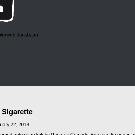
 interweb dansbaan
 Sigarette
uary 22, 2018
se komediante gaan kyk by Parker’s Comedy. Een van die ouens w