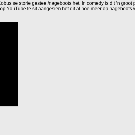
us se storie gesteel/nageboots het. In comedy is dit ‘n groot p
e op YouTube te sit aangesien het dit al hoe meer op nageboots w