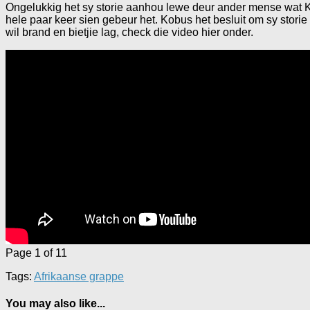
Ongelukkig het sy storie aanhou lewe deur ander mense wat Kob
hele paar keer sien gebeur het. Kobus het besluit om sy stori
wil brand en bietjie lag, check die video hier onder.
Page 1 of 1
1
Tags:
Afrikaanse grappe
You may also like...