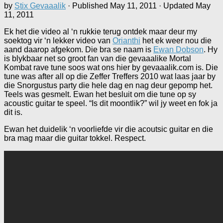
by
Stix Gevaaalik
· Published
May 11, 2011
· Updated
May
11, 2011
Ek het die video al ‘n rukkie terug ontdek maar deur my
soektog vir ‘n lekker video van
Orianthi
het ek weer nou die
aand daarop afgekom. Die bra se naam is
Ewan Dobson
. Hy
is blykbaar net so groot fan van die gevaaalike Mortal
Kombat rave tune soos wat ons hier by gevaaalik.com is. Die
tune was after all op die Zeffer Treffers 2010 wat laas jaar by
die Snorgustus party die hele dag en nag deur gepomp het.
Teels was gesmelt. Ewan het besluit om die tune op sy
acoustic guitar te speel. “Is dit moontlik?” wil jy weet en fok ja
dit is.
Ewan het duidelik ‘n voorliefde vir die acoutsic guitar en die
bra mag maar die guitar tokkel. Respect.