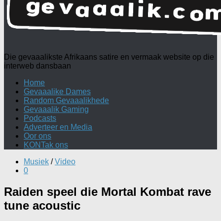
Die gevaaalikste Afrikaans satire en vermaak website op die
interweb dansbaan
Home
Gevaaalike Dames
Random Gevaaalikhede
Gevaaalik Gaming
Podcasts
Adverteer en Media
Oor ons
KONTak ons
Musiek
/
Video
0
Raiden speel die Mortal Kombat rave
tune acoustic