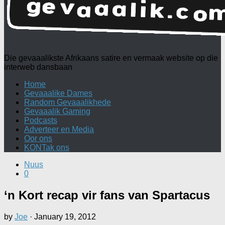
Die gevaaalikste Afrikaans satire en vermaak website op die
interweb dansbaan
Home
Gevaaalike Dames
Random Gevaaalikhede
Gevaaalik Gaming
Podcasts
Adverteer en Media
Oor ons
KONTak ons
Nuus
0
‘n Kort recap vir fans van Spartacus
by
Joe
·
January 19, 2012