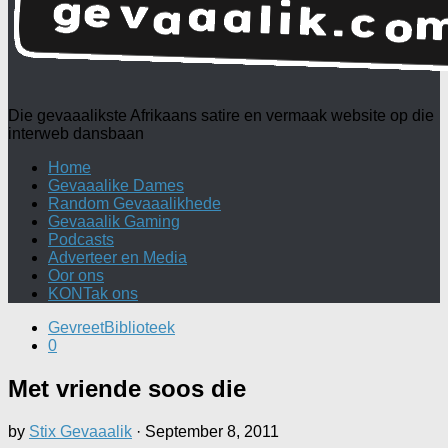
Die gevaaalikste Afrikaans satire en vermaak website op die
interweb dansbaan
Home
Gevaaalike Dames
Random Gevaaalikhede
Gevaaalik Gaming
Podcasts
Adverteer en Media
Oor ons
KONTak ons
GevreetBiblioteek
0
Met vriende soos die
by
Stix Gevaaalik
·
September 8, 2011