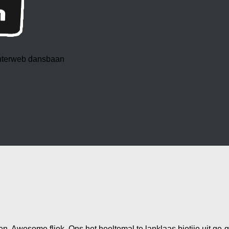
 interweb dansbaan
n. Awesome fliek. Ons het heeltemal te lanklaas bietjie uit ge