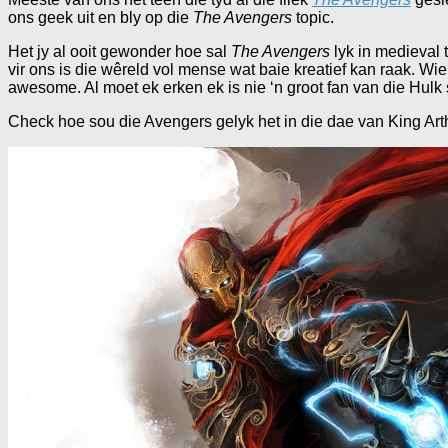
ons geek uit en bly op die
The Avengers
topic.
Het jy al ooit gewonder hoe sal
The Avengers
lyk in medieval 
vir ons is die wêreld vol mense wat baie kreatief kan raak. Wi
awesome. Al moet ek erken ek is nie ‘n groot fan van die Hulk 
Check hoe sou die Avengers gelyk het in die dae van King Arthu