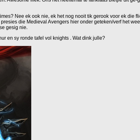
times? Nee ek ook nie, ek het nog nooit tik gerook voor ek die fl
e presies die Medieval Avengers hier onder geteken/verf het weet 
se gesig nie.
r en sy ronde tafel vol knights . Wat dink julle?