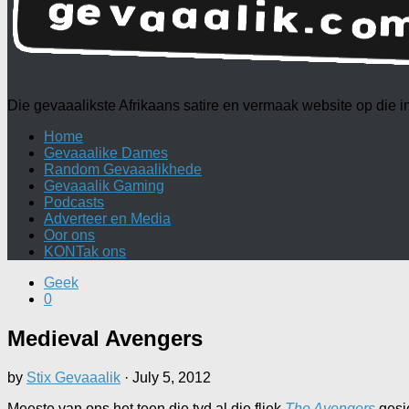
Die gevaaalikste Afrikaans satire en vermaak website op die
Home
Gevaaalike Dames
Random Gevaaalikhede
Gevaaalik Gaming
Podcasts
Adverteer en Media
Oor ons
KONTak ons
Geek
0
Medieval Avengers
by
Stix Gevaaalik
·
July 5, 2012
Meeste van ons het teen die tyd al die fliek
The Avengers
gesie