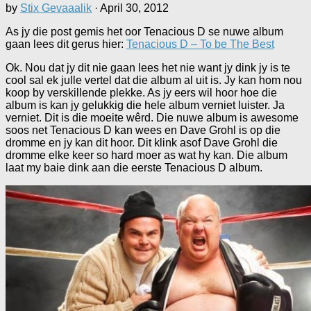
by
Stix Gevaaalik
·
April 30, 2012
As jy die post gemis het oor Tenacious D se nuwe album
gaan lees dit gerus hier:
Tenacious D – To be The Best
Ok. Nou dat jy dit nie gaan lees het nie want jy dink jy is te
cool sal ek julle vertel dat die album al uit is. Jy kan hom nou
koop by verskillende plekke. As jy eers wil hoor hoe die
album is kan jy gelukkig die hele album verniet luister. Ja
verniet. Dit is die moeite wêrd. Die nuwe album is awesome
soos net Tenacious D kan wees en Dave Grohl is op die
dromme en jy kan dit hoor. Dit klink asof Dave Grohl die
dromme elke keer so hard moer as wat hy kan. Die album
laat my baie dink aan die eerste Tenacious D album.