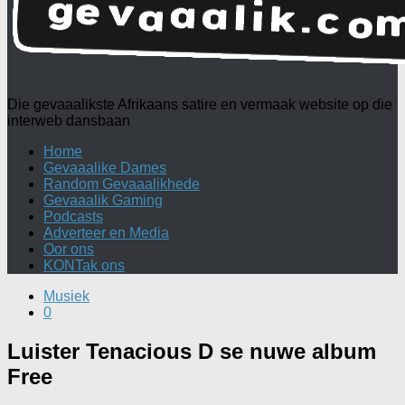
Die gevaaalikste Afrikaans satire en vermaak website op die
interweb dansbaan
Home
Gevaaalike Dames
Random Gevaaalikhede
Gevaaalik Gaming
Podcasts
Adverteer en Media
Oor ons
KONTak ons
Musiek
0
Luister Tenacious D se nuwe album
Free