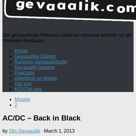
Die gevaaalikste Afrikaans satire en vermaak website op die
interweb dansbaan
Home
Gevaaalike Dames
Random Gevaaalikhede
Gevaaalik Gaming
Podcasts
Adverteer en Media
Oor ons
KONTak ons
Musiek
2
AC/DC – Back in Black
by
Stix Gevaaalik
·
March 1, 2013