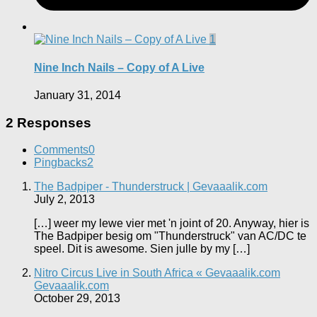
1
Nine Inch Nails – Copy of A Live
January 31, 2014
2 Responses
Comments
0
Pingbacks
2
The Badpiper - Thunderstruck | Gevaaalik.com
July 2, 2013
[…] weer my lewe vier met 'n joint of 20. Anyway, hier is
The Badpiper besig om "Thunderstruck" van AC/DC te
speel. Dit is awesome. Sien julle by my […]
Nitro Circus Live in South Africa « Gevaaalik.com
Gevaaalik.com
October 29, 2013