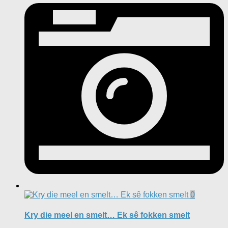
0
Kry die meel en smelt… Ek sê fokken smelt