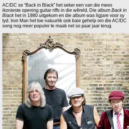
AC/DC se “Back in Black” het seker een van die mees
ikonieste opening guitar riffs in die wêreld. Die album
Back in
Black
het in 1980 uitgekom en die album was ligjare voor sy
tyd. Iron Man het toe natuurlik ook baie gehelp om die AC/DC
song nog meer populer te maak net so paar jaar terug.