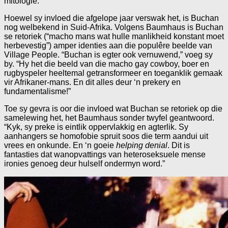
mitologie.
Hoewel sy invloed die afgelope jaar verswak het, is Buchan
nog welbekend in Suid-Afrika. Volgens Baumhaus is Buchan
se retoriek (“macho mans wat hulle manlikheid konstant moet
herbevestig”) amper identies aan die populêre beelde van
Village People. “Buchan is egter ook vernuwend,” voeg sy
by. “Hy het die beeld van die macho gay cowboy, boer en
rugbyspeler heeltemal getransformeer en toeganklik gemaak
vir Afrikaner-mans. En dit alles deur ‘n prekery en
fundamentalisme!”
Toe sy gevra is oor die invloed wat Buchan se retoriek op die
samelewing het, het Baumhaus sonder twyfel geantwoord.
“Kyk, sy preke is eintlik oppervlakkig en agterlik. Sy
aanhangers se homofobie spruit soos die term aandui uit
vrees en onkunde. En ‘n goeie
helping denial
. Dit is
fantasties dat wanopvattings van heteroseksuele mense
ironies genoeg deur hulself ondermyn word.”