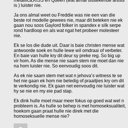
metallica,KISS en Queen (wat almal uitstekende artists
is ) luister nie.
Ja ons almal weet ou Freddie was nie een van die
beste rol modelle gewees nie, maar dit beteken nie ek
gaan nou soos Gaylord folker in spandex e silk serpe
rond hardloop en als wat ngat het probeer molesteer
nie.
Ek se los die dude uit. Daar is baie christen mense wat
antwoorde soek en hulle lewe wil omdraai of verbeter.
En baie van hulle kry dit deur sy preke reg. So big up
vir hom. As die mense nie saam stem nie moet dan nie
na hom luister nie. So eenvoudig soos dit.
As ek nie saam stem met wat n jehova’s witness te se
het nie gaan ek hom nie beledig of praaitjies kry om dit
te verkondig nie. Ek gaan net eenvoudig nie luister wat
hy se nie en my eie pad stap.
Ek dink hulle moet maar meer fokus op goed wat wel n
probleem is. As hulle so behep is met homoseksualiteit,
hoekom gaan praat hulle nie direk met die
homoseksuelle mense nie?