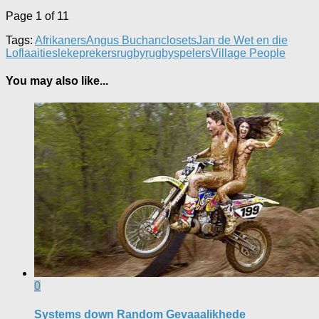
Page 1 of 1
1
Tags:
Afrikaners
Angus Buchan
closets
Jan de Wet en die
Loflaaities
lekeprekers
rugby
rugbyspelers
Village People
You may also like...
0
Systems down Random Gevaaalikhede