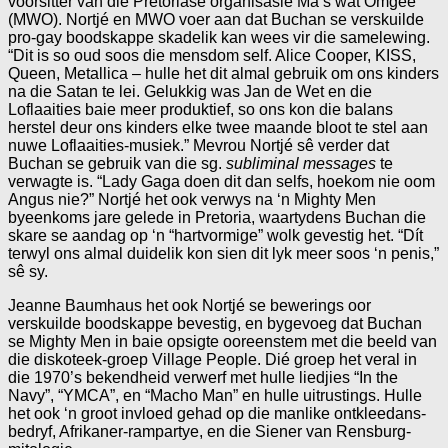
voorsitter van die Pretoriase organisasie Ma’s wat Omgee
(MWO). Nortjé en MWO voer aan dat Buchan se verskuilde
pro-gay boodskappe skadelik kan wees vir die samelewing.
“Dit is so oud soos die mensdom self. Alice Cooper, KISS,
Queen, Metallica – hulle het dit almal gebruik om ons kinders
na die Satan te lei. Gelukkig was Jan de Wet en die
Loflaaities baie meer produktief, so ons kon die balans
herstel deur ons kinders elke twee maande bloot te stel aan
nuwe Loflaaities-musiek.” Mevrou Nortjé sê verder dat
Buchan se gebruik van die sg.
subliminal messages
te
verwagte is. “Lady Gaga doen dit dan selfs, hoekom nie oom
Angus nie?” Nortjé het ook verwys na ‘n Mighty Men
byeenkoms jare gelede in Pretoria, waartydens Buchan die
skare se aandag op ‘n “hartvormige” wolk gevestig het. “Dít
terwyl ons almal duidelik kon sien dit lyk meer soos ‘n penis,”
sê sy.
Jeanne Baumhaus het ook Nortjé se bewerings oor
verskuilde boodskappe bevestig, en bygevoeg dat Buchan
se Mighty Men in baie opsigte ooreenstem met die beeld van
die diskoteek-groep Village People. Dié groep het veral in
die 1970’s bekendheid verwerf met hulle liedjies “In the
Navy”, “YMCA”, en “Macho Man” en hulle uitrustings. Hulle
het ook ‘n groot invloed gehad op die manlike ontkleedans-
bedryf, Afrikaner-rampartye, en die Siener van Rensburg-