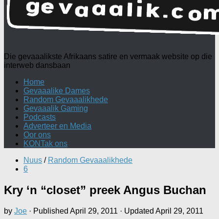
Die gevaaalikste Afrikaans satire en vermaak website op die
interweb dansbaan
Home
Gevaaalike Dames
Random Gevaaalikhede
Gevaaalik Gaming
Podcasts
Adverteer en Media
Oor ons
KONTak ons
Nuus
/
Random Gevaaalikhede
6
Kry ‘n “closet” preek Angus Buchan
by
Joe
· Published
April 29, 2011
· Updated
April 29, 2011