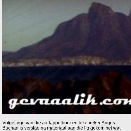
Volgelinge van die aartappelboer en lekepreker Angus
Buchan is verslae na materiaal aan die lig gekom het wat