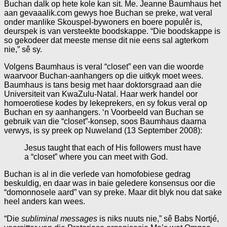
Buchan dalk op hete kole kan sit. Me. Jeanne Baumhaus het
aan gevaaalik.com gewys hoe Buchan se preke, wat veral
onder manlike Skouspel-bywoners en boere populêr is,
deurspek is van versteekte boodskappe. “Die boodskappe is
so gekodeer dat meeste mense dit nie eens sal agterkom
nie,” sê sy.
Volgens Baumhaus is veral “closet” een van die woorde
waarvoor Buchan-aanhangers op die uitkyk moet wees.
Baumhaus is tans besig met haar doktorsgraad aan die
Universiteit van KwaZulu-Natal. Haar werk handel oor
homoerotiese kodes by lekeprekers, en sy fokus veral op
Buchan en sy aanhangers. ‘n Voorbeeld van Buchan se
gebruik van die “closet”-konsep, soos Baumhaus daarna
verwys, is sy preek op Nuweland (13 September 2008):
Jesus taught that each of His followers must have
a “closet” where you can meet with God.
Buchan is al in die verlede van homofobiese gedrag
beskuldig, en daar was in baie geledere konsensus oor die
“domonnosele aard” van sy preke. Maar dit blyk nou dat sake
heel anders kan wees.
“Die
subliminal messages
is niks nuuts nie,” sê Babs Nortjé,