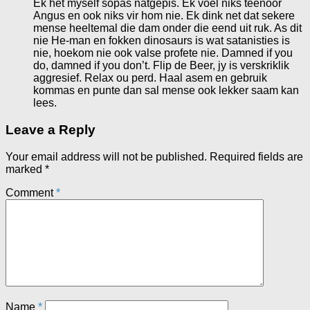
Ek het myself sopas natgepis. Ek voel niks teenoor
Angus en ook niks vir hom nie. Ek dink net dat sekere
mense heeltemal die dam onder die eend uit ruk. As dit
nie He-man en fokken dinosaurs is wat satanisties is
nie, hoekom nie ook valse profete nie. Damned if you
do, damned if you don’t. Flip de Beer, jy is verskriklik
aggresief. Relax ou perd. Haal asem en gebruik
kommas en punte dan sal mense ook lekker saam kan
lees.
Leave a Reply
Your email address will not be published.
Required fields are
marked
*
Comment
*
Name
*