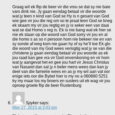
Graag wil ek flip de beer vir die vrou se dat sy nie baie
vars dink nie. Jy gaan eendag betaal vir die woorde
wat jy teen n kind van God se Hy is n gesant van God
wie gee vir jou die reg om so te praat teen God se kneg
ek skaam my vir jou regtig en jy is seker een van daai
wat se dat Homo s reg is. Ek is nie bang wat ek hier se
nie ek staan op die woord van God sorry vir jou en al
die homo s as so n persoon hom nie bekeer nie en van
sy sonde af weg kom nie gaan hy of sy he’ll toe Ek glo
die woord van my God wees versigtig wat jy se van die
christene jy gaan eendag betaal vir jou woorde as ek
jou raad kan gee vra vir God onverskoning en vir hom
wat jy aangevat het en gee jou hart vir Jesus Christus
van Nasaret dan sal jy n beter mens wees dan kan jy
deel van die famielie wees en as jy my wil aan vat oor
enige iets oor die Bybel hier is my no a 060660 5251
try my maar los my broers en susters uit ek wag vir jou
oproep groete flip de beer Rustenburg
Spyker
says:
May 27, 2015 at 3:43 pm