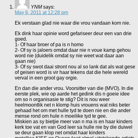
YNM
says:
May 6, 2011 at 12:28 pm
Ek verstaan glad nie waar die vrou vandaan kom nie.
Ek dink haar opinie word gefariseer deur een van drie
goed.
1- Of haar broer of pa is n homo
2- Of sy is jaloers omdat daar nie n voue kamp gehou
word nie (duidelik omdat sy nie weet wat daar aan
gaan nie)
3- Of sy swot daai stront nou al so lank dat als wat gese
of geisen word is vir haar tekens dat die hele wereld
verval in een groot gay orgie.
En dan die ander vrou. Voorsitter van die (MVO). In die
eerste plek, wie op aarde het gedink dis n goeie idee
om so n organisasie te stig? Dit is nou weer
heelmoontlik net n klomp huis vrouens wat niks beter
gehaad het om met hulle tyd te doen nie en die ander
mense rond om hule n moeilike tyd te gee.
Miskien as sy bietjie meer van n ma is en haar kinders
kerk toe vat en van God leer sa hulle nie by die duiwel
se deur gaan klop net omdat haar kinders