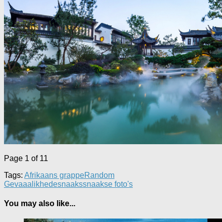
Page 1 of 1
1
Tags:
Afrikaans grappe
Random
Gevaaalikhede
snaaks
snaakse foto's
You may also like...