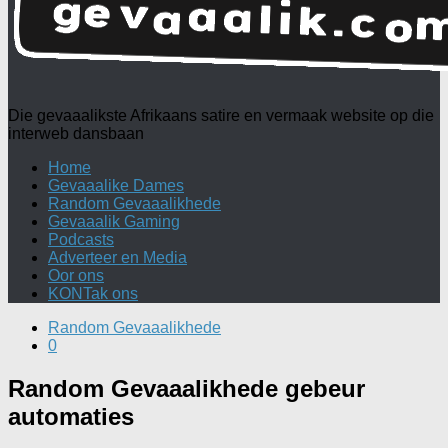
Die gevaaalikste Afrikaans satire en vermaak website op die
interweb dansbaan
Home
Gevaaalike Dames
Random Gevaaalikhede
Gevaaalik Gaming
Podcasts
Adverteer en Media
Oor ons
KONTak ons
Random Gevaaalikhede
0
Random Gevaaalikhede gebeur
automaties