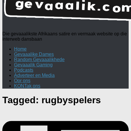
Die gevaaalikste Afrikaans satire en vermaak website op die
interweb dansbaan
Home
Gevaaalike Dames
Random Gevaaalikhede
Gevaaalik Gaming
Podcasts
Adverteer en Media
Oor ons
KONTak ons
Tagged:
rugbyspelers