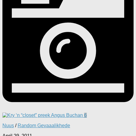
6
Nuus
/
Random Gevaaalikhede
April 29, 2011