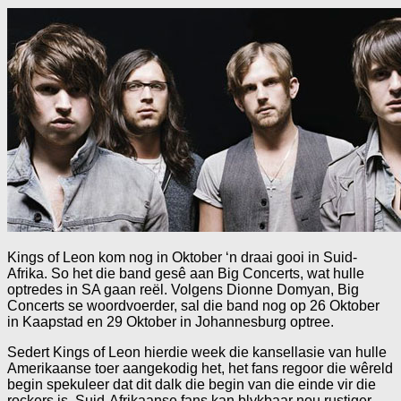
Kings of Leon kom nog in Oktober ‘n draai gooi in Suid-
Afrika. So het die band gesê aan Big Concerts, wat hulle
optredes in SA gaan reël. Volgens Dionne Domyan, Big
Concerts se woordvoerder, sal die band nog op 26 Oktober
in Kaapstad en 29 Oktober in Johannesburg optree.
Sedert Kings of Leon hierdie week die kansellasie van hulle
Amerikaanse toer aangekodig het, het fans regoor die wêreld
begin spekuleer dat dit dalk die begin van die einde vir die
rockers is. Suid-Afrikaanse fans kan blykbaar nou rustiger