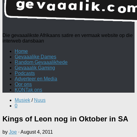
Die gevaaalikste Afrikaans satire en vermaak website op die
interweb dansbaan
Home
Gevaaalike Dames
Random Gevaaalikhede
Gevaaalik Gaming
Podcasts
Adverteer en Media
Oor ons
KONTak ons
Musiek
/
Nuus
0
Kings of Leon nog in Oktober in SA
by
Joe
·
August 4, 2011