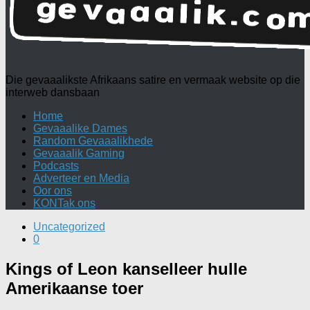
Die gevaaalikste Afrikaans satire en vermaak website op die
interweb dansbaan
Home
Gevaaalike Dames
Random Gevaaalikhede
Gevaaalik Gaming
Podcasts
Adverteer en Media
Oor ons
KONTak ons
Uncategorized
0
Kings of Leon kanselleer hulle
Amerikaanse toer