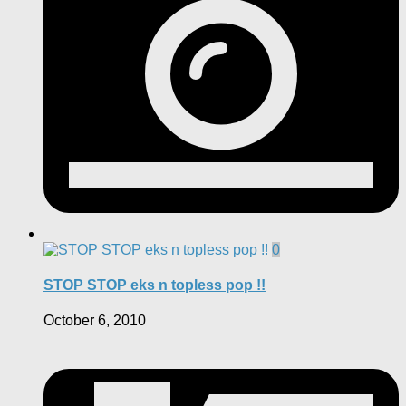
0
STOP STOP eks n topless pop !!
October 6, 2010