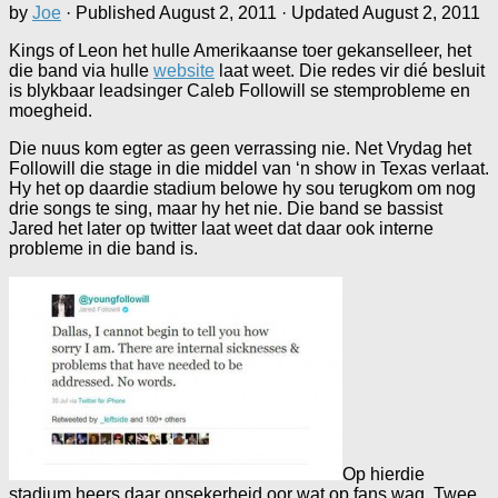
by
Joe
· Published
August 2, 2011
· Updated
August 2, 2011
Kings of Leon het hulle Amerikaanse toer gekanselleer, het
die band via hulle
website
laat weet. Die redes vir dié besluit
is blykbaar leadsinger Caleb Followill se stemprobleme en
moegheid.
Die nuus kom egter as geen verrassing nie. Net Vrydag het
Followill die stage in die middel van ‘n show in Texas verlaat.
Hy het op daardie stadium belowe hy sou terugkom om nog
drie songs te sing, maar hy het nie. Die band se bassist
Jared het later op twitter laat weet dat daar ook interne
probleme in die band is.
Op hierdie
stadium heers daar onsekerheid oor wat op fans wag. Twee