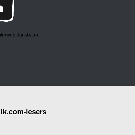
 interweb dansbaan
lik.com-lesers