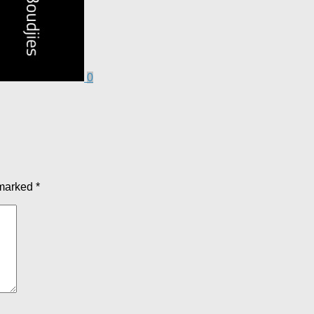
0
 marked
*