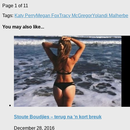
Page 1 of 1
1
Tags:
Katy Perry
Megan Fox
Tracy McGregor
Yolandi Malherbe
You may also like...
Stoute Boudjies – terug na ‘n kort breuk
December 28, 2016