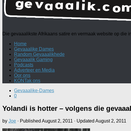
Die gevaaalikste Afrikaans satire en vermaak website op die
Home
Gevaaalike Dames
Random Gevaaalikhede
Gevaaalik Gaming
Podcasts
Adverteer en Media
Oor ons
KONTak ons
Gevaaalike-Dames
0
Yolandi is hotter – volgens die gevaaa
by
Joe
· Published
August 2, 2011
· Updated
August 2, 2011