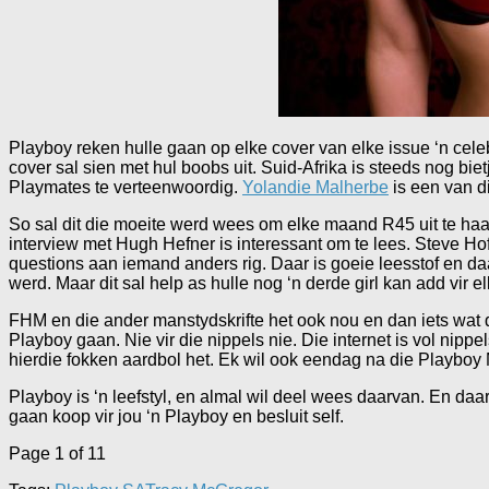
Playboy reken hulle gaan op elke cover van elke issue ‘n celeb 
cover sal sien met hul boobs uit. Suid-Afrika is steeds nog bie
Playmates te verteenwoordig.
Yolandie Malherbe
is een van d
So sal dit die moeite werd wees om elke maand R45 uit te haal
interview met Hugh Hefner is interessant om te lees. Steve Hof
questions aan iemand anders rig. Daar is goeie leesstof en daa
werd. Maar dit sal help as hulle nog ‘n derde girl kan add vir e
FHM en die ander manstydskrifte het ook nou en dan iets wat d
Playboy gaan. Nie vir die nippels nie. Die internet is vol nippe
hierdie fokken aardbol het. Ek wil ook eendag na die Playboy 
Playboy is ‘n leefstyl, en almal wil deel wees daarvan. En d
gaan koop vir jou ‘n Playboy en besluit self.
Page 1 of 1
1