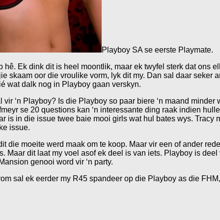
Playboy SA se eerste Playmate.
hê. Ek dink dit is heel moontlik, maar ek twyfel sterk dat ons e
tjie skaam oor die vroulike vorm, lyk dit my. Dan sal daar seker 
ié wat dalk nog in Playboy gaan verskyn.
 vir ‘n Playboy? Is die Playboy so paar biere ‘n maand minder w
meyr se 20 questions kan ‘n interessante ding raak indien hulle
r is in die issue twee baie mooi girls wat hul bates wys. Tracy 
lke issue.
it die moeite werd maak om te koop. Maar vir een of ander rede 
ls. Maar dit laat my voel asof ek deel is van iets. Playboy is dee
Mansion genooi word vir ‘n party.
aarom sal ek eerder my R45 spandeer op die Playboy as die FHM