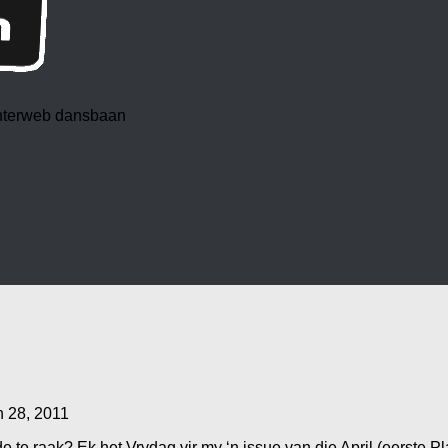
 interweb dansbaan
 28, 2011
de te raak? Ek het Vrydag vir my ‘n issue van die April (eerste 