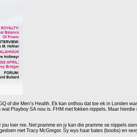
 of die Men’s Health. Ek kan onthou dat toe ek in Londen was, 
s wat Playboy SA nou is. FHM met fokken nippels. Maar hierdie 
r jou loer nie. Net pramme en jy kan die pramme se nippels sien
gedoen met Tracy McGregor. Sy wys haar bates (boobs) en sexy l