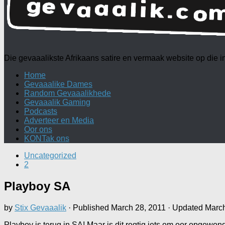
Die gevaaalikste Afrikaans satire en vermaak website op die
Home
Gevaaalike Dames
Random Gevaaalikhede
Gevaaalik Gaming
Podcasts
Adverteer en Media
Oor ons
KONTak ons
Uncategorized
2
Playboy SA
by
Stix Gevaaalik
· Published
March 28, 2011
· Updated
March
Playboy is terug in SA! Maar is dit regtig iets om oor opgewon