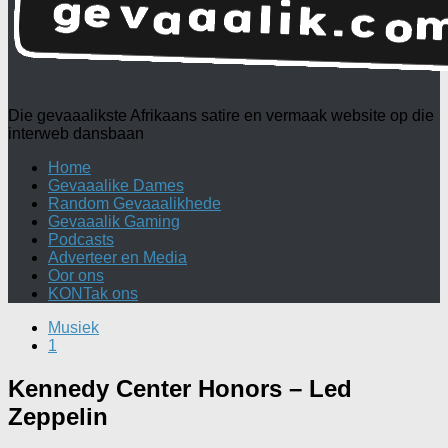
Die gevaaalikste Afrikaans satire en vermaak website op die
interweb dansbaan
Home
Gevaaalike Dames
Random Gevaaalikhede
Gevaaalik Gaming
Podcasts
Adverteer en Media
Oor ons
KONTak ons
Musiek
1
Kennedy Center Honors – Led
Zeppelin