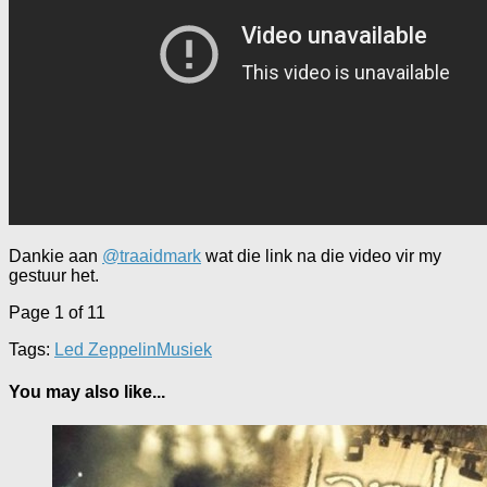
Dankie aan
@traaidmark
wat die link na die video vir my
gestuur het.
Page 1 of 1
1
Tags:
Led Zeppelin
Musiek
You may also like...