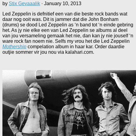
by
Stix Gevaaalik
·
January 10, 2013
Led Zeppelin is defnitief een van die beste rock bands wat
daar nog ooit was. Dit is jammer dat die John Bonham
(drums) se dood Led Zeppelin as ‘n band tot ‘n einde gebring
het. As jy nie elke een van Led Zeppelin se albums al deel
van jou versameling gemaak het nie, dan kan jy nie jouself ‘n
ware rock fan noem nie. Selfs my vrou het die Led Zeppelin
Mothership
compelation album in haar kar. Order daardie
outjie sommer vir jou nou via kalahari.com.