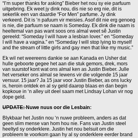
“I’m super thanks for asking” Bieber het nou sy eie parfuum
uitgebring. Ek weet jy dink nou, dis nie so erg nie, dit is
sekerlik een van daardie “For Men” parfume. Jy dink
verkeerd. Dit is ‘n pafuum vir meisies. Asof dit nie erg genoeg
is nie, die parfuum se naam is Someday. Ek dink die naam is
heeltemal van pas want soos ons almal weet sê Justin
gereeld: “Someday I will have a lesbian lover.” en “Someday
I will have a vagina.” en “Someday I will stop lying to myself
and the stream of little girls and gay men that like my music.”
Ek wil net weereens dankie se aan Kanada en Usher dat
hulle geboorte gegee het aan die stuk gemors, drek, mors
van suurstof kont wat ons almal ken as Justin Bieber. Julle
het verseker ons almal se lewens vir die volgende 15 jaar
versuur. 15 jaar? Ja 15 jaar voor Justin Bieber, as ons lucky
is, heroin ontdek en al sy geld daarop blaas en dan begin
kopkoue in ‘n alley uit deel saam met Lindsay Lohan vir nog
dope geld.
UPDATE:
Nuwe nuus oor die Lesbain:
Blykbaar het Justin nou ‘n nuwe probleem, anders as dat
geen slim mense van hom hou nie. Fans van Justin steel
heeltyd sy onderklere. Justin het nou belsuit om die
probleem te voorkom gaan hy al sy onderklere eerder brand