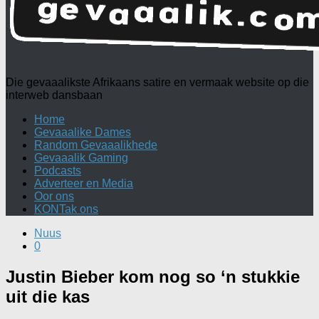
Die gevaaalikste Afrikaans satire en vermaak website op die
interweb dansbaan
Home
Gevaaalike Dames
Random Gevaaalikhede
Gevaaalik Gaming
Podcasts
Adverteer en Media
Oor ons
KONTak ons
Nuus
0
Justin Bieber kom nog so ‘n stukkie
uit die kas