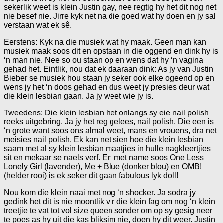
sekerlik weet is klein Justin gay, nee regtig hy het dit nog net
nie besef nie. Jirre kyk net na die goed wat hy doen en jy sal
verstaan wat ek sê.
Eerstens: Kyk na die musiek wat hy maak. Geen man kan
musiek maak soos dit en opstaan in die oggend en dink hy is
‘n man nie. Nee so ou staan op en wens dat hy ‘n vagina
gehad het. Eintlik, nou dat ek daaraan dink: As jy van Justin
Bieber se musiek hou staan jy seker ook elke ogeend op en
wens jy het ‘n doos gehad en dus weet jy presies deur wat
die klein lesbian gaan. Ja jy weet wie jy is.
Tweedens: Die klein lesbian het onlangs sy eie nail polish
reeks uitgebring. Ja jy het reg gelees, nail polish. Die een is
‘n grote want soos ons almal weet, mans en vrouens, dra net
meisies nail polish. Ek kan net sien hoe die klein lesbian
saam met al sy klein lesbian maatjies in hulle nagkleertjies
sit en mekaar se naels verf. En met name soos One Less
Lonely Girl (lavender), Me + Blue (donker blou) en OMB!
(helder rooi) is ek seker dit gaan fabulous lyk doll!
Nou kom die klein naai met nog ‘n shocker. Ja sodra jy
gedink het dit is nie moontlik vir die klein fag om nog ‘n klein
treetjie te vat tot vol size queen sonder om op sy gesig neer
te poes as hy uit die kas bliksim nie, doen hy dit weer. Justin