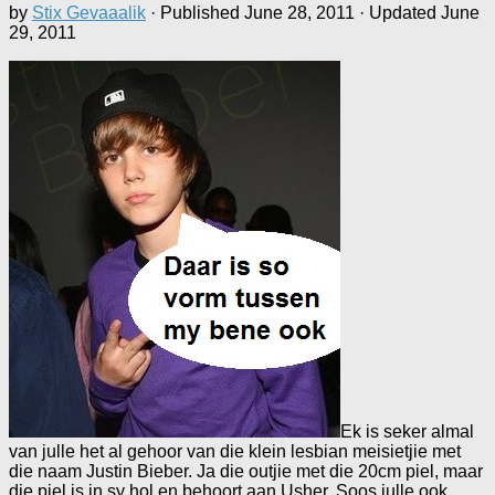
by
Stix Gevaaalik
· Published
June 28, 2011
· Updated
June
29, 2011
Ek is seker almal
van julle het al gehoor van die klein lesbian meisietjie met
die naam Justin Bieber. Ja die outjie met die 20cm piel, maar
die piel is in sy hol en behoort aan Usher. Soos julle ook