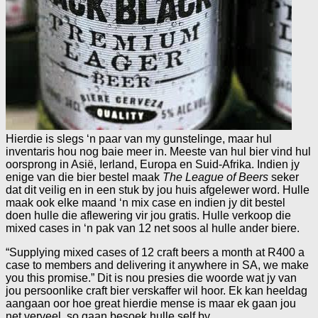
Hierdie is slegs ‘n paar van my gunstelinge, maar hul
inventaris hou nog baie meer in. Meeste van hul bier vind hul
oorsprong in Asië, Ierland, Europa en Suid-Afrika. Indien jy
enige van die bier bestel maak
The League of Beers
seker
dat dit veilig en in een stuk by jou huis afgelewer word. Hulle
maak ook elke maand ‘n mix case en indien jy dit bestel
doen hulle die aflewering vir jou gratis. Hulle verkoop die
mixed cases in ‘n pak van 12 net soos al hulle ander biere.
“Supplying mixed cases of 12 craft beers a month at R400 a
case to members and delivering it anywhere in SA, we make
you this promise.” Dit is nou presies die woorde wat jy van
jou persoonlike craft bier verskaffer wil hoor. Ek kan heeldag
aangaan oor hoe great hierdie mense is maar ek gaan jou
net verveel, so gaan besoek hulle self by