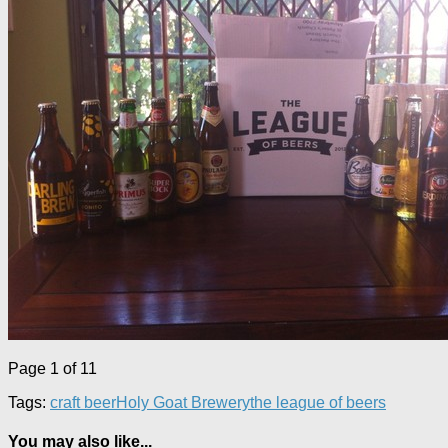
Page 1 of 1
1
Tags:
craft beer
Holy Goat Brewery
the league of beers
You may also like...