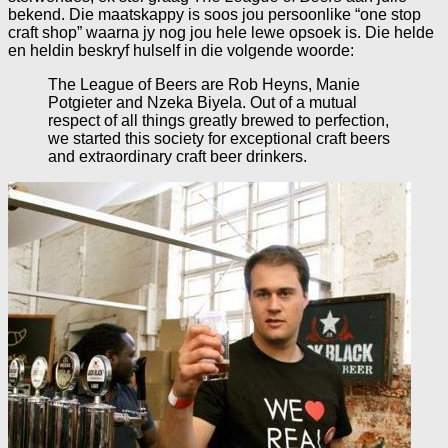
bekend. Die maatskappy is soos jou persoonlike “one stop
craft shop” waarna jy nog jou hele lewe opsoek is. Die helde
en heldin beskryf hulself in die volgende woorde:
The League of Beers are Rob Heyns, Manie
Potgieter and Nzeka Biyela. Out of a mutual
respect of all things greatly brewed to perfection,
we started this society for exceptional craft beers
and extraordinary craft beer drinkers.