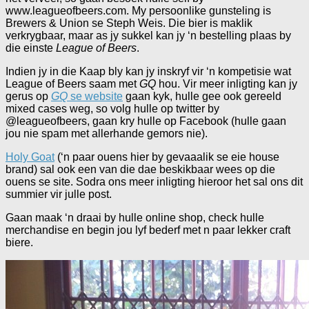
www.leagueofbeers.com. My persoonlike gunsteling is
Brewers & Union se Steph Weis. Die bier is maklik
verkrygbaar, maar as jy sukkel kan jy ‘n bestelling plaas by
die einste
League of Beers
.
Indien jy in die Kaap bly kan jy inskryf vir ‘n kompetisie wat
League of Beers saam met
GQ
hou. Vir meer inligting kan jy
gerus op
GQ
se website
gaan kyk, hulle gee ook gereeld
mixed cases weg, so volg hulle op twitter by
@leagueofbeers, gaan kry hulle op Facebook (hulle gaan
jou nie spam met allerhande gemors nie).
Holy Goat
(‘n paar ouens hier by gevaaalik se eie house
brand) sal ook een van die dae beskikbaar wees op die
ouens se site. Sodra ons meer inligting hieroor het sal ons dit
summier vir julle post.
Gaan maak ‘n draai by hulle online shop, check hulle
merchandise en begin jou lyf bederf met n paar lekker craft
biere.