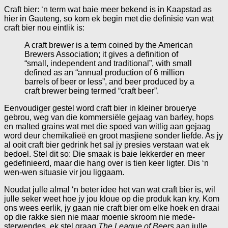
Craft bier: ‘n term wat baie meer bekend is in Kaapstad as
hier in Gauteng, so kom ek begin met die definisie van wat
craft bier nou eintlik is:
A craft brewer is a term coined by the American
Brewers Association; it gives a definition of
“small, independent and traditional”, with small
defined as an “annual production of 6 million
barrels of beer or less”, and beer produced by a
craft brewer being termed “craft beer”.
Eenvoudiger gestel word craft bier in kleiner brouerye
gebrou, weg van die kommersiële gejaag van barley, hops
en malted grains wat met die spoed van witlig aan gejaag
word deur chemikalieë en groot masjiene sonder liefde. As jy
al ooit craft bier gedrink het sal jy presies verstaan wat ek
bedoel. Stel dit so: Die smaak is baie lekkerder en meer
gedefinieerd, maar die hang over is tien keer ligter. Dis ‘n
wen-wen situasie vir jou liggaam.
Noudat julle almal ‘n beter idee het van wat craft bier is, wil
julle seker weet hoe jy jou kloue op die produk kan kry. Kom
ons wees eerlik, jy gaan nie craft bier om elke hoek en draai
op die rakke sien nie maar moenie skroom nie mede-
sterwendes, ek stel graag
The League of Beers
aan julle