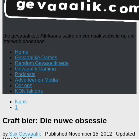
Die gevaaalikste Afrikaans satire en vermaak website op die
interweb dansbaan
Home
Gevaaalike Dames
Random Gevaaalikhede
Gevaaalik Gaming
Podcasts
Adverteer en Media
Oor ons
KONTak ons
Nuus
1
Craft bier: Die nuwe obsessie
by
Stix Gevaaalik
· Published
November 15, 2012
· Updated