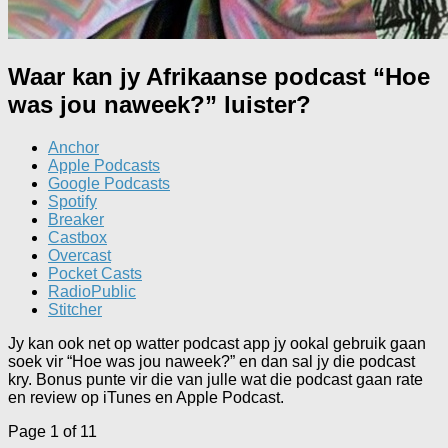
Waar kan jy Afrikaanse podcast “Hoe
was jou naweek?” luister?
Anchor
Apple Podcasts
Google Podcasts
Spotify
Breaker
Castbox
Overcast
Pocket Casts
RadioPublic
Stitcher
Jy kan ook net op watter podcast app jy ookal gebruik gaan
soek vir “Hoe was jou naweek?” en dan sal jy die podcast
kry. Bonus punte vir die van julle wat die podcast gaan rate
en review op iTunes en Apple Podcast.
Page 1 of 1
1