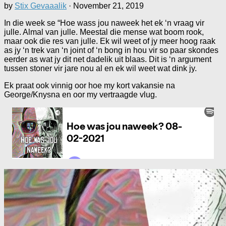
by
Stix Gevaaalik
·
November 21, 2019
In die week se “Hoe wass jou naweek het ek ‘n vraag vir
julle. Almal van julle. Meestal die mense wat boom rook,
maar ook die res van julle. Ek wil weet of jy meer hoog raak
as jy ‘n trek van ‘n joint of ‘n bong in hou vir so paar skondes
eerder as wat jy dit net dadelik uit blaas. Dit is ‘n argument
tussen stoner vir jare nou al en ek wil weet wat dink jy.
Ek praat ook vinnig oor hoe my kort vakansie na
George/Knysna en oor my vertraagde vlug.