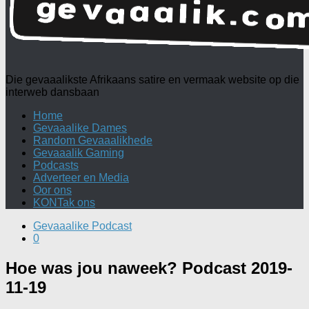
Die gevaaalikste Afrikaans satire en vermaak website op die
interweb dansbaan
Home
Gevaaalike Dames
Random Gevaaalikhede
Gevaaalik Gaming
Podcasts
Adverteer en Media
Oor ons
KONTak ons
Gevaaalike Podcast
0
Hoe was jou naweek? Podcast 2019-
11-19