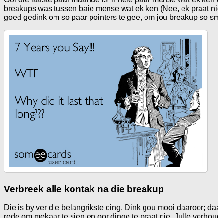
breakups was tussen baie mense wat ek ken (Nee, ek praat nie 
goed gedink om so paar pointers te gee, om jou breakup so smo
Verbreek alle kontak na die breakup
Die is by ver die belangrikste ding. Dink gou mooi daaroor; d
rede om mekaar te sien en oor dinge te praat nie. Julle verho