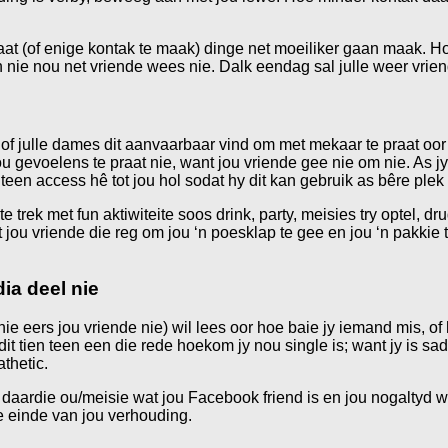
at (of enige kontak te maak) dinge net moeiliker gaan maak. H
n nie nou net vriende wees nie. Dalk eendag sal julle weer vrie
of julle dames dit aanvaarbaar vind om met mekaar te praat oor h
u gevoelens te praat nie, want jou vriende gee nie om nie. As jy
n teen access hê tot jou hol sodat hy dit kan gebruik as bêre plek 
 trek met fun aktiwiteite soos drink, party, meisies try optel, dr
 jou vriende die reg om jou ‘n poesklap te gee en jou ‘n pakkie
ia deel nie
e eers jou vriende nie) wil lees oor hoe baie jy iemand mis, of h
s dit tien teen een die rede hoekom jy nou single is; want jy is s
athetic.
n daardie ou/meisie wat jou Facebook friend is en jou nogaltyd 
ie einde van jou verhouding.