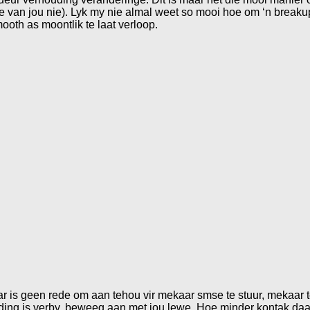
van jou nie). Lyk my nie almal weet so mooi hoe om ‘n breakup 
oth as moontlik te laat verloop.
aar is geen rede om aan tehou vir mekaar smse te stuur, mekaar 
uding is verby, beweeg aan met jou lewe. Hoe minder kontak daar