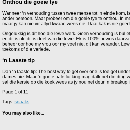
Onthou die goeie tye
Wanneer ‘n verhouding tussen twee mense tot ‘n einde kom, is 
ander persoon. Maar probeer om die goeie tye te onthou. In me
maar jy kan nie vir altyd kwaad wees nie. Daai kak is nie goed 
Ongelukkig is dit hoe die lewe werk. Geen verhouding is bullet
en dit is ok, dit is deel van die lewe. Ek is 100% bewus daarva
beheer oor hoe my vrou oor my voel nie, dit kan verander. Lewe
toekoms of die verlede.
‘n Laaste tip
Dan ‘n laaste tip: The best way to get over one is toe get unde
dames nie. Maar ‘n goeie hate fucking mag dalk net die ding 
sal die kersie op die koek wees as jy nou net deur ‘n breakup i
Page 1 of 1
1
Tags:
snaaks
You may also like...