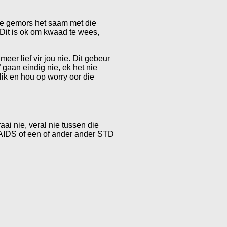
ewe gemors het saam met die
 Dit is ok om kwaad te wees,
eer lief vir jou nie. Dit gebeur
 gaan eindig nie, ek het nie
lik en hou op worry oor die
aai nie, veral nie tussen die
 AIDS of een of ander ander STD