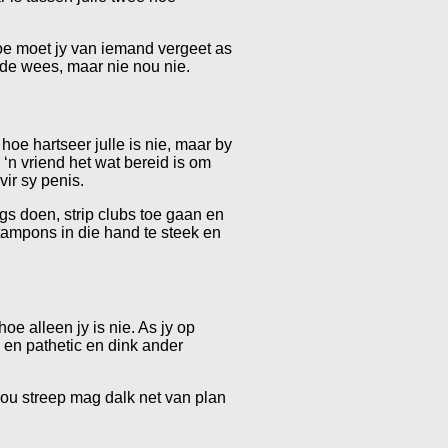
oe moet jy van iemand vergeet as
nde wees, maar nie nou nie.
oe hartseer julle is nie, maar by
 ‘n vriend het wat bereid is om
vir sy penis.
ugs doen, strip clubs toe gaan en
 tampons in die hand te steek en
oe alleen jy is nie. As jy op
ad en pathetic en dink ander
wou streep mag dalk net van plan