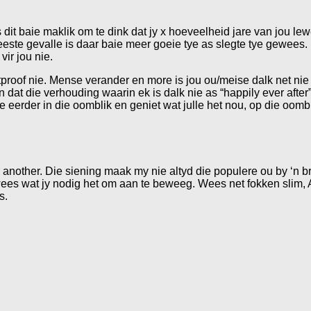
dit baie maklik om te dink dat jy x hoeveelheid jare van jou l
este gevalle is daar baie meer goeie tye as slegte tye gewees.
vir jou nie.
proof nie. Mense verander en more is jou ou/meise dalk net nie m
n dat die verhouding waarin ek is dalk nie as “happily ever after”
 eerder in die oomblik en geniet wat julle het nou, op die oomb
r another. Die siening maak my nie altyd die populere ou by ‘n br
wees wat jy nodig het om aan te beweeg. Wees net fokken slim,
s.