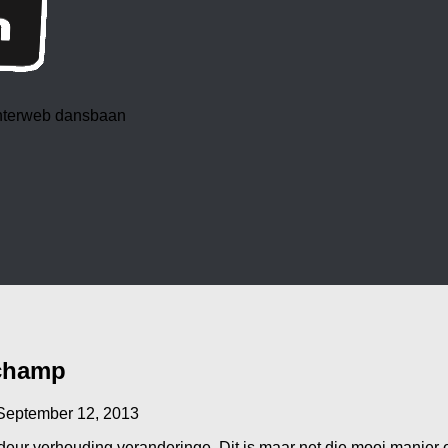
 interweb dansbaan
 champ
September 12, 2013
deur verhouding veranderinge. Dit is maar net die mooi manier 