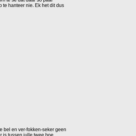
te hanteer nie. Ek het dit dus
te bel en ver-fokken-seker geen
 is tussen julle twee hoe