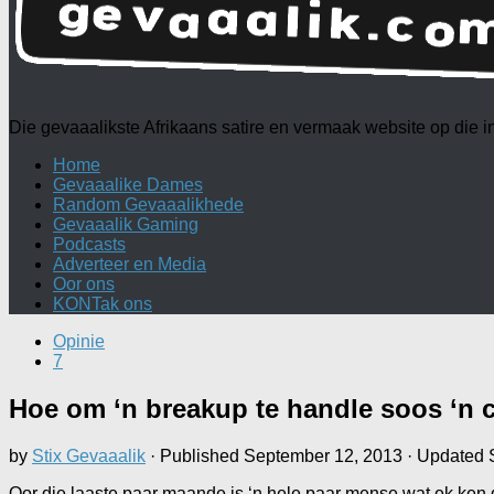
Die gevaaalikste Afrikaans satire en vermaak website op die
Home
Gevaaalike Dames
Random Gevaaalikhede
Gevaaalik Gaming
Podcasts
Adverteer en Media
Oor ons
KONTak ons
Opinie
7
Hoe om ‘n breakup te handle soos ‘n
by
Stix Gevaaalik
· Published
September 12, 2013
· Updated
Oor die laaste paar maande is ‘n hele paar mense wat ek ken 