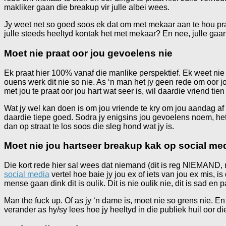
makliker gaan die breakup vir julle albei wees.
Jy weet net so goed soos ek dat om met mekaar aan te hou pra
julle steeds heeltyd kontak het met mekaar? En nee, julle gaa
Moet nie praat oor jou gevoelens nie
Ek praat hier 100% vanaf die manlike perspektief. Ek weet nie 
ouens werk dit nie so nie. As ‘n man het jy geen rede om oor jo
met jou te praat oor jou hart wat seer is, wil daardie vriend tie
Wat jy wel kan doen is om jou vriende te kry om jou aandag af te
daardie tiepe goed. Sodra jy enigsins jou gevoelens noem, het
dan op straat te los soos die sleg hond wat jy is.
Moet nie jou hartseer breakup kak op social med
Die kort rede hier sal wees dat niemand (dit is reg NIEMAND, ni
social media
vertel hoe baie jy jou ex of iets van jou ex mis, i
mense gaan dink dit is oulik. Dit is nie oulik nie, dit is sad en p
Man the fuck up. Of as jy ‘n dame is, moet nie so grens nie. E
verander as hy/sy lees hoe jy heeltyd in die publiek huil oor d