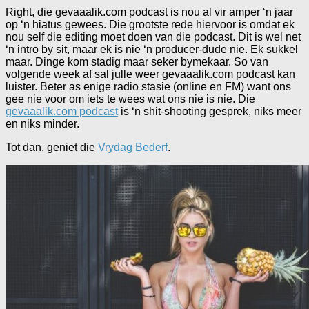
Right, die gevaaalik.com podcast is nou al vir amper ‘n jaar
op ‘n hiatus gewees. Die grootste rede hiervoor is omdat ek
nou self die editing moet doen van die podcast. Dit is wel net
‘n intro by sit, maar ek is nie ‘n producer-dude nie. Ek sukkel
maar. Dinge kom stadig maar seker bymekaar. So van
volgende week af sal julle weer gevaaalik.com podcast kan
luister. Beter as enige radio stasie (online en FM) want ons
gee nie voor om iets te wees wat ons nie is nie. Die
gevaaalik.com podcast
is ‘n shit-shooting gesprek, niks meer
en niks minder.
Tot dan, geniet die
Vrydag Bederf
.