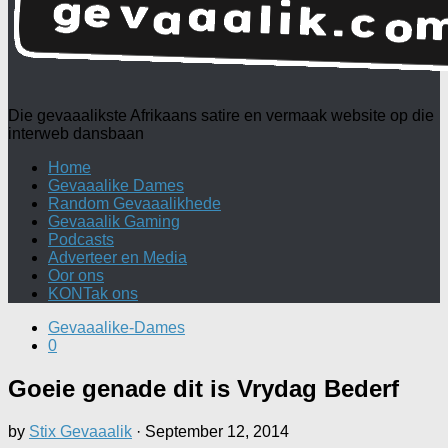
Die gevaaalikste Afrikaans satire en vermaak website op die
interweb dansbaan
Home
Gevaaalike Dames
Random Gevaaalikhede
Gevaaalik Gaming
Podcasts
Adverteer en Media
Oor ons
KONTak ons
Gevaaalike-Dames
0
Goeie genade dit is Vrydag Bederf
by
Stix Gevaaalik
·
September 12, 2014