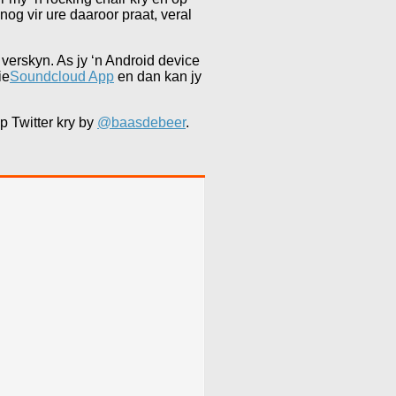
og vir ure daaroor praat, veral
verskyn. As jy ‘n Android device
ie
Soundcloud App
en dan kan jy
p Twitter kry by
@baasdebeer
.