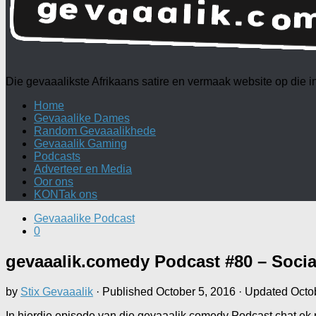
Die gevaaalikste Afrikaans satire en vermaak website op die
Home
Gevaaalike Dames
Random Gevaaalikhede
Gevaaalik Gaming
Podcasts
Adverteer en Media
Oor ons
KONTak ons
Gevaaalike Podcast
0
gevaaalik.comedy Podcast #80 – Socia
by
Stix Gevaaalik
· Published
October 5, 2016
· Updated
Octo
In hierdie episode van die gevaaalik.comedy Podcast chat ek me