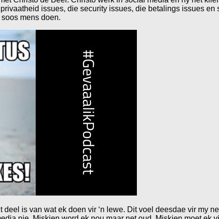
privaatheid issues, die security issues, die betalings issues en
, soos mens doen.
t deel is van wat ek doen vir ‘n lewe. Dit voel deesdae vir my 
 media nie. Miskien word ek nou maar net oud. Miskien moet ek vi