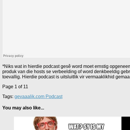
*Niks wat in hierdie podcast gesê word moet ernstig opgeneem
produk van die hosts se verbeelding of word denkbeeldig gebr
toevallig. Hierdie podcast is uitsluitlik vir vermaaklikhid gemaa
Page 1 of 1
1
Tags:
gevaaalik.com Podcast
You may also like...