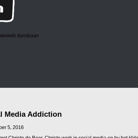
 interweb dansbaan
l Media Addiction
ber 5, 2016
t Christo de Beer. Christo werk in social media en hy het kliën