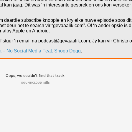
 kan jaag. Dit was ‘n interesante gesprek en ons kon verseker n
em daardie subscribe knoppie en kry elke nuwe episode soos dit 
 deur net te search vir “gevaaalik.com”. Of ‘n ander opsie is d
r alby Apple en Android.
 stuur ‘n email na podcast@gevaaalik.com. Jy kan vir Christo o
fa – No Social Media Feat. Snoop Dogg
.