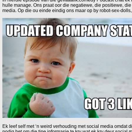
hulle manage. Ons praat oor die negatiewe, die positiewe, die 
media. Op die ou einde eindig ons maar op by robot-sex-dolls
Ek leef self met ‘n weird verhouding met social media omdat di
nodig het om die tipe informasie te kry wat ek kry deur social