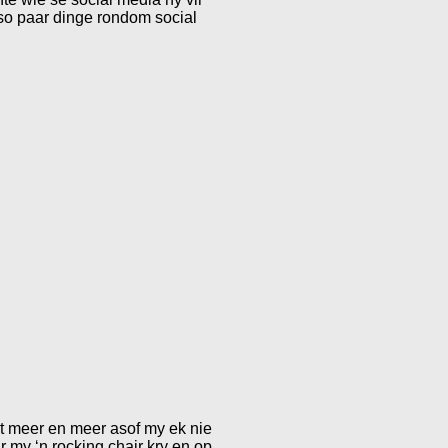
 so paar dinge rondom social
net meer en meer asof my ek nie
r my ‘n rocking chair kry en op