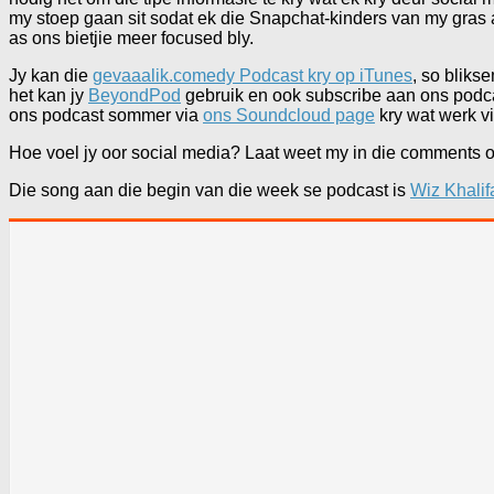
my stoep gaan sit sodat ek die Snapchat-kinders van my gras af
as ons bietjie meer focused bly.
Jy kan die
gevaaalik.comedy Podcast kry op iTunes
, so bliks
het kan jy
BeyondPod
gebruik en ook subscribe aan ons podcast
ons podcast sommer via
ons Soundcloud page
kry wat werk vi
Hoe voel jy oor social media? Laat weet my in die comments of
Die song aan die begin van die week se podcast is
Wiz Khali