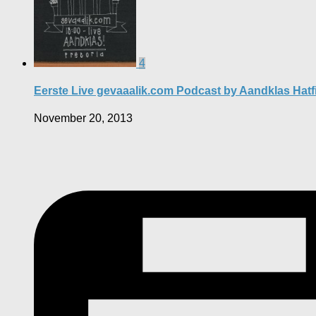
4
Eerste Live gevaaalik.com Podcast by Aandklas Hatf
November 20, 2013