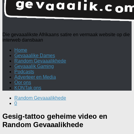
Die gevaaalikste Afrikaans satire en vermaak website op die
interweb dansbaan
Home
Gevaaalike Dames
Random Gevaaalikhede
Gevaaalik Gaming
Podcasts
Adverteer en Media
Oor ons
KONTak ons
Random Gevaaalikhede
0
Gesig-tattoo geheime video en
Random Gevaaalikhede