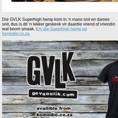
Die GVLK Superhigh hemp kom in ‘n mans snit en dames
snit, dus is dit ‘n lekker geskenk vir daardie vriend of vriendin
wat boom smaak.
Kry die Superhigh hemp op
komedie.co.za
.