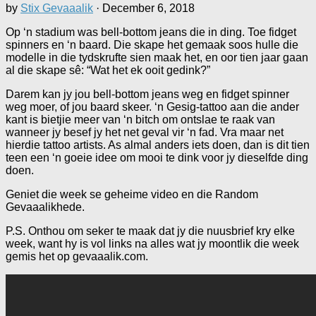
by
Stix Gevaaalik
·
December 6, 2018
Op ‘n stadium was bell-bottom jeans die in ding. Toe fidget
spinners en ‘n baard. Die skape het gemaak soos hulle die
modelle in die tydskrufte sien maak het, en oor tien jaar gaan
al die skape sê: “Wat het ek ooit gedink?”
Darem kan jy jou bell-bottom jeans weg en fidget spinner
weg moer, of jou baard skeer. ‘n Gesig-tattoo aan die ander
kant is bietjie meer van ‘n bitch om ontslae te raak van
wanneer jy besef jy het net geval vir ‘n fad. Vra maar net
hierdie tattoo artists. As almal anders iets doen, dan is dit tien
teen een ‘n goeie idee om mooi te dink voor jy dieselfde ding
doen.
Geniet die week se geheime video en die Random
Gevaaalikhede.
P.S. Onthou om seker te maak dat jy die nuusbrief kry elke
week, want hy is vol links na alles wat jy moontlik die week
gemis het op gevaaalik.com.