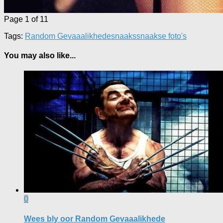
Page 1 of 1
1
Tags:
Random Gevaaalikhede
snaaks
snaakse foto's
You may also like...
0
Wees bly oor Random Gevaaalikhede