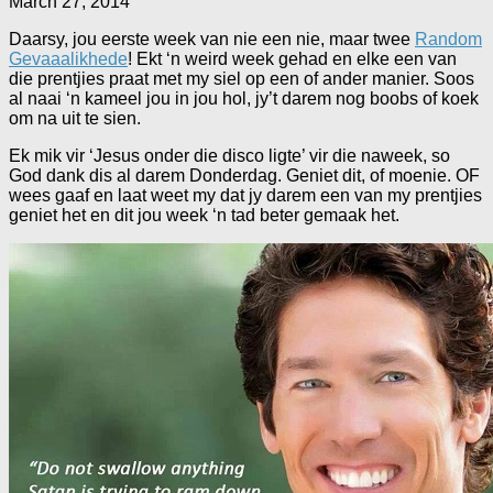
March 27, 2014
Daarsy, jou eerste week van nie een nie, maar twee
Random
Gevaaalikhede
! Ekt ‘n weird week gehad en elke een van
die prentjies praat met my siel op een of ander manier. Soos
al naai ‘n kameel jou in jou hol, jy’t darem nog boobs of koek
om na uit te sien.
Ek mik vir ‘Jesus onder die disco ligte’ vir die naweek, so
God dank dis al darem Donderdag. Geniet dit, of moenie. OF
wees gaaf en laat weet my dat jy darem een van my prentjies
geniet het en dit jou week ‘n tad beter gemaak het.