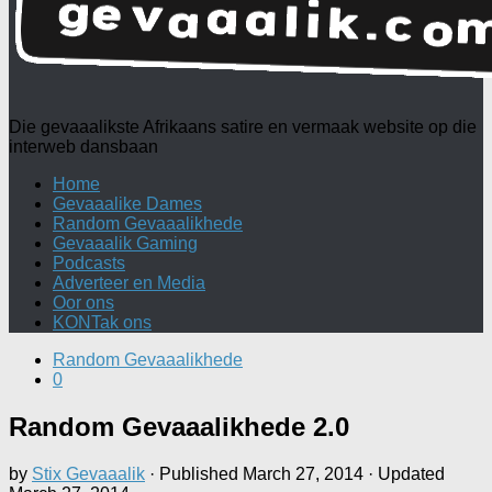
Die gevaaalikste Afrikaans satire en vermaak website op die
interweb dansbaan
Home
Gevaaalike Dames
Random Gevaaalikhede
Gevaaalik Gaming
Podcasts
Adverteer en Media
Oor ons
KONTak ons
Random Gevaaalikhede
0
Random Gevaaalikhede 2.0
by
Stix Gevaaalik
· Published
March 27, 2014
· Updated