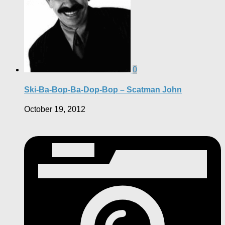
0
Ski-Ba-Bop-Ba-Dop-Bop – Scatman John
October 19, 2012