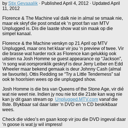
by
Stix Gevaaalik
· Published
April 4, 2012
· Updated
April
11, 2012
Florence & The Machine val dalk nie in almal se smaak nie,
maar ek skryf die post omdat ek ‘n groot fan van MTV
Unplugged is. Dis die laaste show wat sin maak op die
simpel kanaal.
Florence & the Machine verskyn op 21 April op MTV
Unplugged, maar ons het klaar vir jou ‘n preview of twee. Vir
die brasse wat harder rock as Florence kan gelukkig ook
uitsien na Josh Homme se guest appearance op “Jackson”,
‘n song wat oorspronklik geskryf is deur Jerry Leiber en Edd
Wheeler maar bekend gemaak is deur Johnny Cash (almal
se favourite). Ottis Redding se “Try a Little Tenderness” sal
ook te hoor/sien wees op die unplugged show.
Josh Homme is die bra van Queens of the Stone Age, vir dié
wat nie weet nie. Indien jy nou nie tot die 21ste kan wag nie
kan jy dit gaan stream op
Unplugged.MTV.com
vanaf die
8ste. Blykbaar sal daar later ‘n DVD en ‘n CD beskikbaar
wees.
Check die video’s en gaan koop vir jou die DVD ingeval daar
‘n goose is wat jy wil impress!