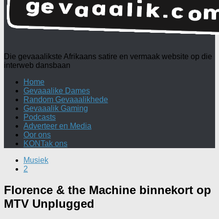
Die gevaaalikste Afrikaans satire en vermaak website op die
interweb dansbaan
Home
Gevaaalike Dames
Random Gevaaalikhede
Gevaaalik Gaming
Podcasts
Adverteer en Media
Oor ons
KONTak ons
Musiek
2
Florence & the Machine binnekort op
MTV Unplugged