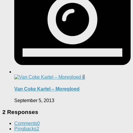
4
Van Coke Kartel – Moregloed
September 5, 2013
2 Responses
Comments
0
Pingbacks
2