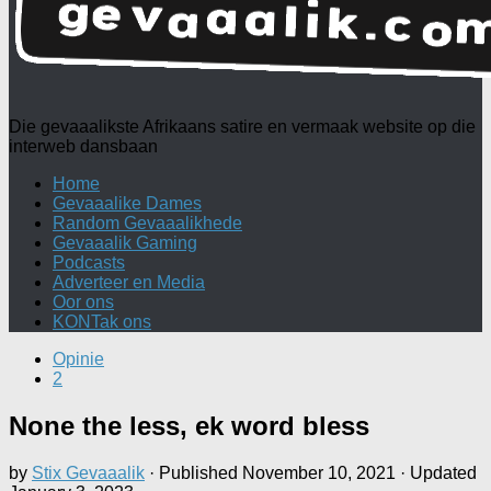
Die gevaaalikste Afrikaans satire en vermaak website op die
interweb dansbaan
Home
Gevaaalike Dames
Random Gevaaalikhede
Gevaaalik Gaming
Podcasts
Adverteer en Media
Oor ons
KONTak ons
Opinie
2
None the less, ek word bless
by
Stix Gevaaalik
· Published
November 10, 2021
· Updated