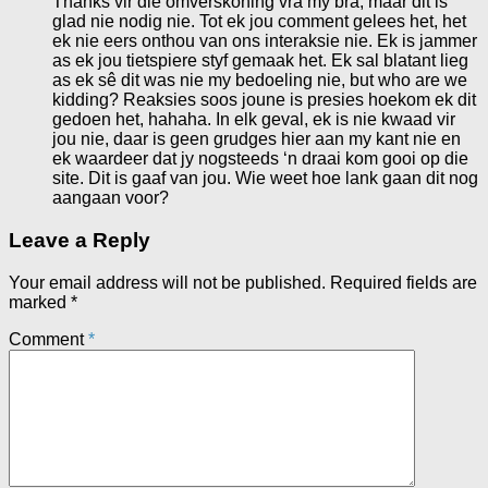
Thanks vir die omverskoning vra my bra, maar dit is
glad nie nodig nie. Tot ek jou comment gelees het, het
ek nie eers onthou van ons interaksie nie. Ek is jammer
as ek jou tietspiere styf gemaak het. Ek sal blatant lieg
as ek sê dit was nie my bedoeling nie, but who are we
kidding? Reaksies soos joune is presies hoekom ek dit
gedoen het, hahaha. In elk geval, ek is nie kwaad vir
jou nie, daar is geen grudges hier aan my kant nie en
ek waardeer dat jy nogsteeds ‘n draai kom gooi op die
site. Dit is gaaf van jou. Wie weet hoe lank gaan dit nog
aangaan voor?
Leave a Reply
Your email address will not be published.
Required fields are
marked
*
Comment
*