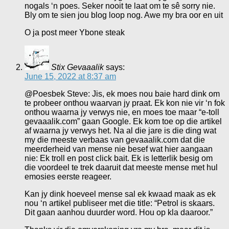
nogals ‘n poes. Seker nooit te laat om te sê sorry nie.
Bly om te sien jou blog loop nog. Awe my bra oor en uit
O ja post meer Ybone steak
Stix Gevaaalik
says:
June 15, 2022 at 8:37 am
@Poesbek Steve: Jis, ek moes nou baie hard dink om
te probeer onthou waarvan jy praat. Ek kon nie vir ‘n fok
onthou waarna jy verwys nie, en moes toe maar “e-toll
gevaaalik.com” gaan Google. Ek kom toe op die artikel
af waarna jy verwys het. Na al die jare is die ding wat
my die meeste verbaas van gevaaalik.com dat die
meerderheid van mense nie besef wat hier aangaan
nie: Ek troll en post click bait. Ek is letterlik besig om
die voordeel te trek daaruit dat meeste mense met hul
emosies eerste reageer.
Kan jy dink hoeveel mense sal ek kwaad maak as ek
nou ‘n artikel publiseer met die title: “Petrol is skaars.
Dit gaan aanhou duurder word. Hou op kla daaroor.”