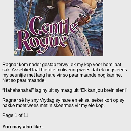
Ragnar kom nader gestap terwyl ek my kop voor hom laat
sak. Asseblief laat hierdie motivering wees dat ek nogsteeds
my seuntjie met lang hare vir so paar maande nog kan hê.
Net so paar maande.
“Hahahahaha!” lag hy uit sy maag uit “Ek kan jou brein sien!”
Ragnar sê hy sny Vrydag sy hare en ek sal seker kort op sy
hakke moet wees met ‘n skeermes vir my eie kop.
Page 1 of 1
1
You may also like...