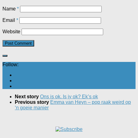
Name
*
Email
*
Website
Follow:
Next story
Ons is ok. Is jy ok? Ek’s ok
Previous story
Emma van Heyn – pop raak weird op
‘n goeie manier