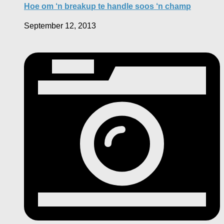
Hoe om ‘n breakup te handle soos ‘n champ
September 12, 2013