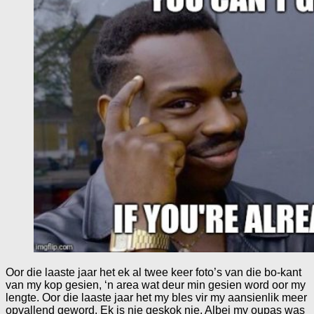
Oor die laaste jaar het ek al twee keer foto’s van die bo-kant
van my kop gesien, ‘n area wat deur min gesien word oor my
lengte. Oor die laaste jaar het my bles vir my aansienlik meer
opvallend geword. Ek is nie geskok nie. Albei my oupas was