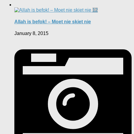
12
Allah is befok! – Moet nie skiet nie
January 8, 2015