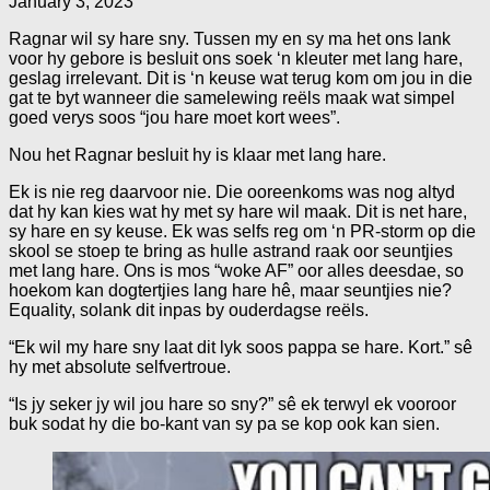
January 3, 2023
Ragnar wil sy hare sny. Tussen my en sy ma het ons lank
voor hy gebore is besluit ons soek ‘n kleuter met lang hare,
geslag irrelevant. Dit is ‘n keuse wat terug kom om jou in die
gat te byt wanneer die samelewing reëls maak wat simpel
goed verys soos “jou hare moet kort wees”.
Nou het Ragnar besluit hy is klaar met lang hare.
Ek is nie reg daarvoor nie. Die ooreenkoms was nog altyd
dat hy kan kies wat hy met sy hare wil maak. Dit is net hare,
sy hare en sy keuse. Ek was selfs reg om ‘n PR-storm op die
skool se stoep te bring as hulle astrand raak oor seuntjies
met lang hare. Ons is mos “woke AF” oor alles deesdae, so
hoekom kan dogtertjies lang hare hê, maar seuntjies nie?
Equality, solank dit inpas by ouderdagse reëls.
“Ek wil my hare sny laat dit lyk soos pappa se hare. Kort.” sê
hy met absolute selfvertroue.
“Is jy seker jy wil jou hare so sny?” sê ek terwyl ek vooroor
buk sodat hy die bo-kant van sy pa se kop ook kan sien.