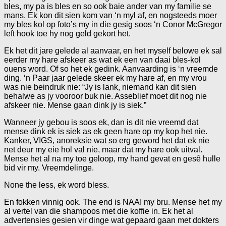
bles, my pa is bles en so ook baie ander van my familie se
mans. Ek kon dit sien kom van ‘n myl af, en nogsteeds moer
my bles kol op foto’s my in die gesig soos ‘n Conor McGregor
left hook toe hy nog geld gekort het.
Ek het dit jare gelede al aanvaar, en het myself belowe ek sal
eerder my hare afskeer as wat ek een van daai bles-kol
ouens word. Of so het ek gedink. Aanvaarding is ‘n vreemde
ding. ‘n Paar jaar gelede skeer ek my hare af, en my vrou
was nie beindruk nie: “Jy is lank, niemand kan dit sien
behalwe as jy vooroor buk nie. Asseblief moet dit nog nie
afskeer nie. Mense gaan dink jy is siek.”
Wanneer jy gebou is soos ek, dan is dit nie vreemd dat
mense dink ek is siek as ek geen hare op my kop het nie.
Kanker, VIGS, anoreksie wat so erg geword het dat ek nie
net deur my eie hol val nie, maar dat my hare ook uitval.
Mense het al na my toe geloop, my hand gevat en gesê hulle
bid vir my. Vreemdelinge.
None the less, ek word bless.
En fokken vinnig ook. The end is NAAI my bru. Mense het my
al vertel van die shampoos met die koffie in. Ek het al
advertensies gesien vir dinge wat gepaard gaan met dokters