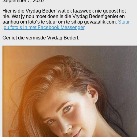
September 7, 2020
Hier is die Vrydag Bederf wat ek laasweek nie gepost het
nie. Wat jy nou moet doen is die Vrydag Bederf geniet en
aanhou om foto’s te stuur om te sit op gevaaalik.com.
Stuur
jou foto’s in met Facebook Messenger
.
Geniet die vermisde Vrydag Bederf.