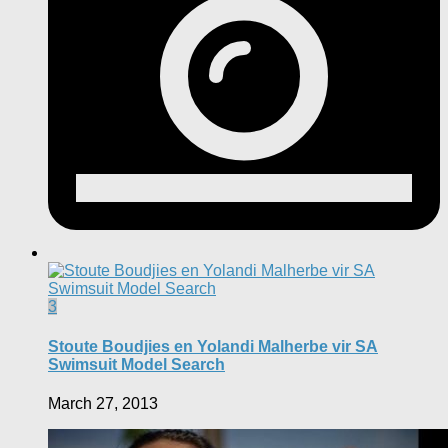
3
Stoute Boudjies en Yolandi Malherbe vir SA
Swimsuit Model Search
March 27, 2013