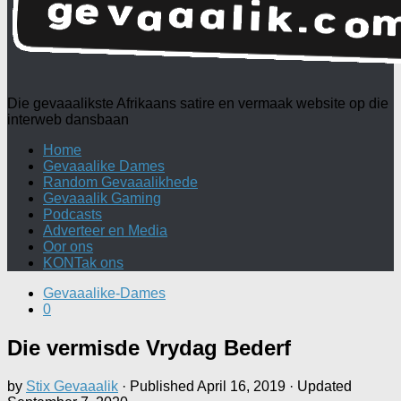
Die gevaaalikste Afrikaans satire en vermaak website op die
interweb dansbaan
Home
Gevaaalike Dames
Random Gevaaalikhede
Gevaaalik Gaming
Podcasts
Adverteer en Media
Oor ons
KONTak ons
Gevaaalike-Dames
0
Die vermisde Vrydag Bederf
by
Stix Gevaaalik
· Published
April 16, 2019
· Updated