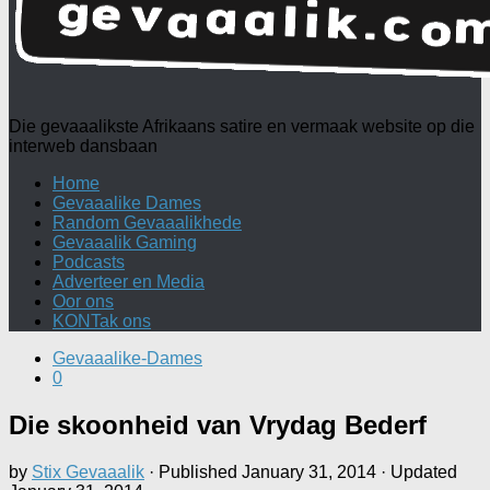
Die gevaaalikste Afrikaans satire en vermaak website op die
interweb dansbaan
Home
Gevaaalike Dames
Random Gevaaalikhede
Gevaaalik Gaming
Podcasts
Adverteer en Media
Oor ons
KONTak ons
Gevaaalike-Dames
0
Die skoonheid van Vrydag Bederf
by
Stix Gevaaalik
· Published
January 31, 2014
· Updated