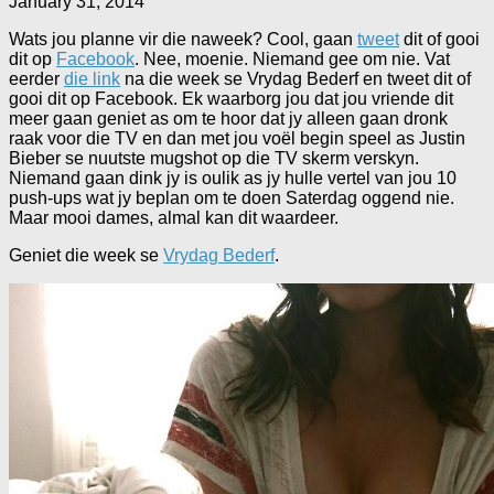
January 31, 2014
Wats jou planne vir die naweek? Cool, gaan
tweet
dit of gooi
dit op
Facebook
. Nee, moenie. Niemand gee om nie. Vat
eerder
die link
na die week se Vrydag Bederf en tweet dit of
gooi dit op Facebook. Ek waarborg jou dat jou vriende dit
meer gaan geniet as om te hoor dat jy alleen gaan dronk
raak voor die TV en dan met jou voël begin speel as Justin
Bieber se nuutste mugshot op die TV skerm verskyn.
Niemand gaan dink jy is oulik as jy hulle vertel van jou 10
push-ups wat jy beplan om te doen Saterdag oggend nie.
Maar mooi dames, almal kan dit waardeer.
Geniet die week se
Vrydag Bederf
.