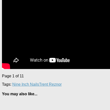
Page 1 of 1
1
Tags:
Nine Inch Nails
Trent Reznor
You may also like...