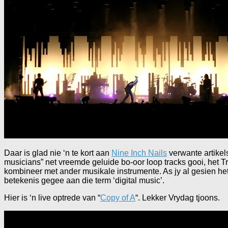
Daar is glad nie ‘n te kort aan
Nine Inch Nails
verwante artikel
musicians” net vreemde geluide bo-oor loop tracks gooi, het Tre
kombineer met ander musikale instrumente. As jy al gesien het
betekenis gegee aan die term ‘digital music’.
Hier is ‘n live optrede van “
Copy of A
“. Lekker Vrydag tjoons.