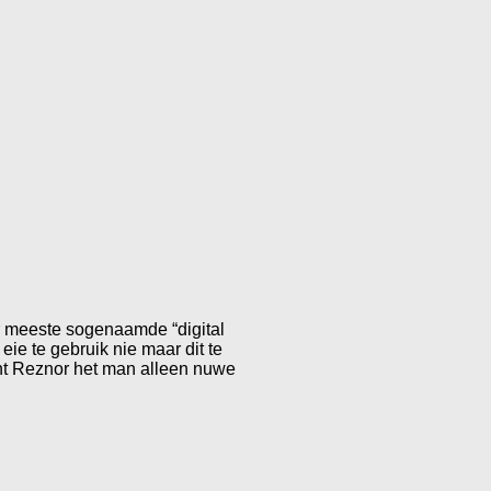
ar meeste sogenaamde “digital
eie te gebruik nie maar dit te
rent Reznor het man alleen nuwe