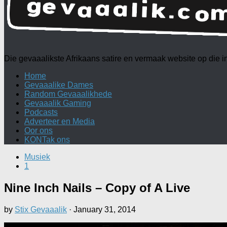
Die gevaaalikste Afrikaans satire en vermaak website op die
Home
Gevaaalike Dames
Random Gevaaalikhede
Gevaaalik Gaming
Podcasts
Adverteer en Media
Oor ons
KONTak ons
Musiek
1
Nine Inch Nails – Copy of A Live
by
Stix Gevaaalik
·
January 31, 2014