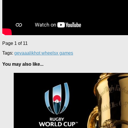
Page 1 of 1
1
Tags:
gevaaalik
hot wheels
x games
You may also like...