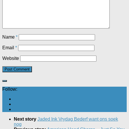
Name
*
Email
*
Website
Follow:
Next story
Jaded Ink Vrydag Bederf want ons soek
nog