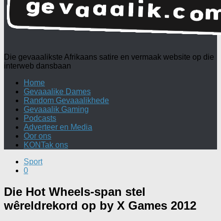
Die gevaaalikste Afrikaans satire en vermaak website op die
interweb dansbaan
Home
Gevaaalike Dames
Random Gevaaalikhede
Gevaaalik Gaming
Podcasts
Adverteer en Media
Oor ons
KONTak ons
Sport
0
Die Hot Wheels-span stel
wêreldrekord op by X Games 2012