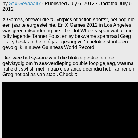
by
Stix Gevaaalik
· Published
July 6, 2012
· Updated
July 6,
2012
X Games, oftewel die “Olympics of action sports”, het nog nie
een jaar teleurgestel nie. En X Games 2012 in Los Angeles
was geen uitsondering nie. Die Hot Wheels-span wat uit die
rally legende Tanner Foust en sy bekwame spanmaat Greg
Tracy bestaan, het dié jaar gesorg vir ‘n befokte stunt – en
gevolglik ‘n nuwe Guinness World Record.
Die twee het sy-aan-sy uit die blokke geskiet en toe
gelyktydig om ‘n ses-verdieping double loop gejaag, waarna
hulle dit stylish met ‘n gap clearance geeïndig het. Tanner en
Greg het ballas van staal. Checkit: