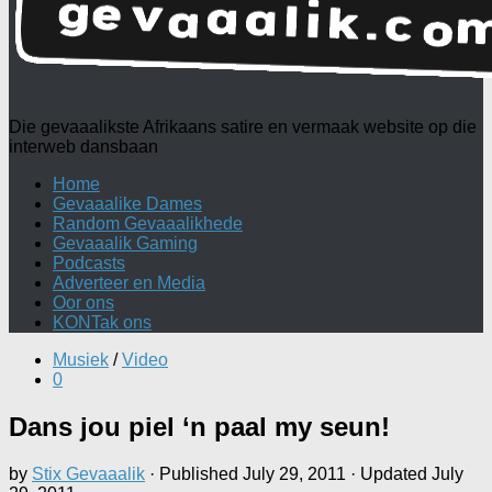
Die gevaaalikste Afrikaans satire en vermaak website op die
interweb dansbaan
Home
Gevaaalike Dames
Random Gevaaalikhede
Gevaaalik Gaming
Podcasts
Adverteer en Media
Oor ons
KONTak ons
Musiek
/
Video
0
Dans jou piel ‘n paal my seun!
by
Stix Gevaaalik
· Published
July 29, 2011
· Updated
July