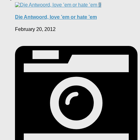
9
Die Antwoord, love ’em or hate ’em
February 20, 2012