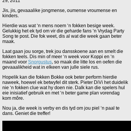
29, 2011
Jis, jis, gevaaalike jongmense, oumense vroumense en
kinders.
Hierdie was wat ‘n mens noem ‘n fokken besige week.
Gelukkig het ek tyd om vir die geharde fans ‘n Vrydag Party
Song te post. Die fok weet, dis al wat die week gaan beter
maak.
Laat gaan jou sorge, trek jou dansskoene aan en smelt die
fokken teels. Dis min of meer ‘n week voor Koppi en ‘n
maand voor
Snorgustus
, so maak die litte los en oefen die
gevaaalikheid wat in elkeen van julle siele rus.
Hopelik kan die fokken Bokke ook beter perform hierdie
naweek, hoewel ek betwyfel dit sterk. Pieter DiVi het duidelik
nie ‘n fokken clue wat hy doen nie. Dalk kan die spelers hul
eie inisiatief gebruik en met ‘n beter game plan vorendag
kom môre.
Nou ja, die week is verby en dis tyd om jou piel ‘n paal te
dans. Geniet die treffer!