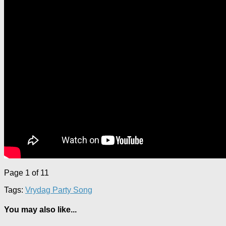
Page 1 of 1
1
Tags:
Vrydag Party Song
You may also like...