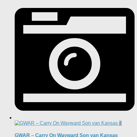
4
GWAR – Carry On Wayward Son van Kansas