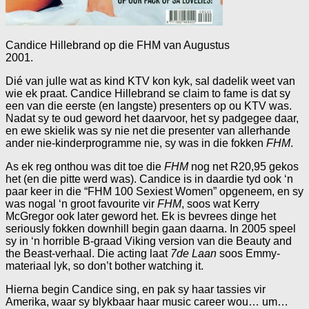
Candice Hillebrand op die FHM van Augustus
2001.
Dié van julle wat as kind KTV kon kyk, sal dadelik weet van
wie ek praat. Candice Hillebrand se claim to fame is dat sy
een van die eerste (en langste) presenters op ou KTV was.
Nadat sy te oud geword het daarvoor, het sy padgegee daar,
en ewe skielik was sy nie net die presenter van allerhande
ander nie-kinderprogramme nie, sy was in die fokken
FHM
.
As ek reg onthou was dit toe die
FHM
nog net R20,95 gekos
het (en die pitte werd was). Candice is in daardie tyd ook ‘n
paar keer in die “FHM 100 Sexiest Women” opgeneem, en sy
was nogal ‘n groot favourite vir
FHM
, soos wat Kerry
McGregor ook later geword het. Ek is bevrees dinge het
seriously fokken downhill begin gaan daarna. In 2005 speel
sy in ‘n horrible B-graad Viking version van die Beauty and
the Beast-verhaal. Die acting laat
7de Laan
soos Emmy-
materiaal lyk, so don’t bother watching it.
Hierna begin Candice sing, en pak sy haar tassies vir
Amerika, waar sy blykbaar haar music career wou… um…