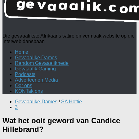
Die gevaaalikste Afrikaans satire en vermaak website op die
interweb dansbaan
Home
Gevaaalike Dames
Random Gevaaalikhede
Gevaaalik Gaming
Podcasts
Adverteer en Media
Oor ons
KONTak ons
Gevaaalike-Dames
/
SA Hottie
3
Wat het ooit geword van Candice
Hillebrand?