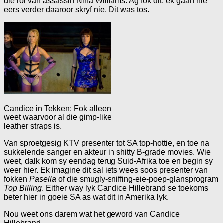
die rol van assassin Nina Williams. Ag fok dit, ek gaan nie
eers verder daaroor skryf nie. Dit was tos.
Candice in Tekken: Fok alleen
weet waarvoor al die gimp-like
leather straps is.
Van sproetgesig KTV presenter tot SA top-hottie, en toe na
sukkelende sanger en akteur in shitty B-grade movies. Wie
weet, dalk kom sy eendag terug Suid-Afrika toe en begin sy
weer hier. Ek imagine dit sal iets wees soos presenter van
fokken
Pasella
of die smugly-sniffing-eie-poep-glansprogram
Top Billing
. Either way lyk Candice Hillebrand se toekoms
beter hier in goeie SA as wat dit in Amerika lyk.
Nou weet ons darem wat het geword van Candice
Hillebrand.