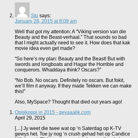
Stu
says:
January 28, 2015 at 8:09 am
Well that got my attention: A “Viking version van die
Beauty and the Beast-verhaal.” That sounds so bad
that I might actually need to see it. How does that kak
movie idea even get made?
“So here’s my plan: Beauty and the Beast! But with
swords and longboats and Hagar the Horrible and
conquerors. Whaddaya think? Oscars?”
“No Bob. No oscars. Definitely no oscars. But fokit,
we’ll film it anyway. If they made Tekken we can make
this!”
Also, MySpace? Thought that died out years ago!
Oppikoppi in 2015 - gevaaalik.com
April 29, 2015
[…] Jy weet die twee wat op ‘n Saterdag op K-TV
gewys het. Toe jy nog ‘n crush gehad het op Candice