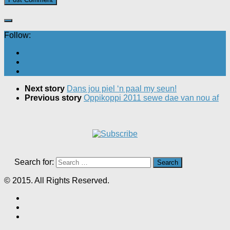
Follow:
Next story
Dans jou piel ‘n paal my seun!
Previous story
Oppikoppi 2011 sewe dae van nou af
Search for:
© 2015. All Rights Reserved.