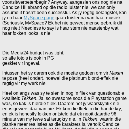
voortsit/verbeter/begin? Anyway, aangesien ons nog nie na
Candice Hillebrand op die radio luister nie, we can only
assume it hasn’t been successful. As jy regtig belangstel, kan
jy op haar
MySpace page
gaan luister na van haar musiek.
(Seriously, MySpace? Ek het nie geweet mense gebruik dit
nog nie.) Needless to say is haar stem nie naastenby wat
haar fokken looks is nie.
Die Media24 budget was tight,
so alle foto’s is ook in PG
geskiet vir ingeval.
Intussen het sy darem ook die moeite gedoen om vir
Maxim
te pose (heel onder), hoewel die platinum blond-effek nie
regtig vir my werk nie.
Heel onlangs was sy te sien in nog ‘n fliek van questionable
kwaliteit:
Tekken
. Ja, so awesome soos die Playstation game
was, so kak is hierdie fliek. Daarom het jy waarskynlik nie
eens geweet daarvan nie. Ek kon die fliek in die hande kry,
en ek is honestly fokken ontsteld dat ek nooit daardie 96
minute van my lewe sal terugkry nie. In
Tekken
, waarin die
planke meer realisties as die karakters is, vertolk Candice