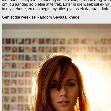
om jou aandag so bietjie af te trek. Later in die week sal ek vi
in my geheue, en dus begin my alles pyn as ek daaraan dink.
Geniet die week se Random Gevaaalikhede.