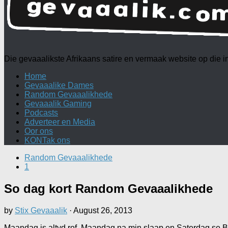
Die gevaaalikste Afrikaans satire en vermaak website op die
Home
Gevaaalike Dames
Random Gevaaalikhede
Gevaaalik Gaming
Podcasts
Adverteer en Media
Oor ons
KONTak ons
Random Gevaaalikhede
1
So dag kort Random Gevaaalikhede
by
Stix Gevaaalik
·
August 26, 2013
Maandag is altyd rof. Maandag na min slaap en Saterdag se Bil