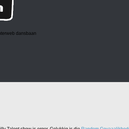
 interweb dansbaan
ly Talent show is erger. Gelukkig is die
Random Gevaaalikhed