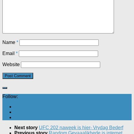
Name
*
Email
*
Website
Follow:
Next story
UFC 202 naweek is hier- Vrydag Bederf
Previous story
Random Gevaaalikhede is internet