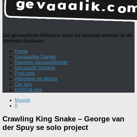
Die gevaaalikste Afrikaans satire en vermaak website op die
interweb dansbaan
Home
Gevaaalike Dames
Random Gevaaalikhede
Gevaaalik Gaming
Podcasts
Adverteer en Media
Oor ons
KONTak ons
Musiek
0
Crawling King Snake – George van
der Spuy se solo project