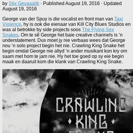
by
Stix Gevaaalik
· Published
August 19, 2016
· Updated
August 19, 2016
George van der Spuy is die vocalist en front man van
Taxi
Violence
, hy is ook die eienaar van Kill City Blues Studios en
was al betrokke by side projects soos
The Flying Sex
Snakes
. Om te sê George het baie creative channels is ‘n
understatement. Dus moet jy nie verbaas wees dat George
nou ‘n solo project begin het nie. Crawling King Snake het
begin omdat George nie altyd ‘n ander musikant kon kry om
saam met hom te jam nie. Hy het toe goed op sy eie begin
maak en daaruit kom die klank van Crawling King Snake.