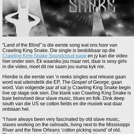
“Land of the Blind” is die eerste song wat ons hoor van
Crawling King Snake. Die single is beskikbaar op die
Crawling King Snake Soundcloud page
en jy kan die video
hier onder sien. Ek waarsku jou maar net, daar is sexy girls
in die video, moet dit nie saam jou ouma kyk nie.
Hierdie is die eerste van ‘n reeks singles wat release gaan
word wat uiteindelik die EP,
The Gospel of George,
gaan
word. Van volgende jaar af sal jy Crawling King Snake begin
live op stage ook sien. Die klank van Crawling King Snake is
baie beinvloed deur slave music, blues en folk. Dink deep
south van die US se cotton fields en die musiek wat daar
ontstaan het.
“I have always been very fascinated by old slave music,
slaves working on the railroads, living next to the Mississippi
River and the New Orleans ‘cotton picking sound’ of old.