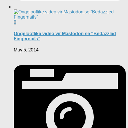
0
Ongelooflike video vir Mastodon se “Bedazzled
Fingernails”
May 5, 2014