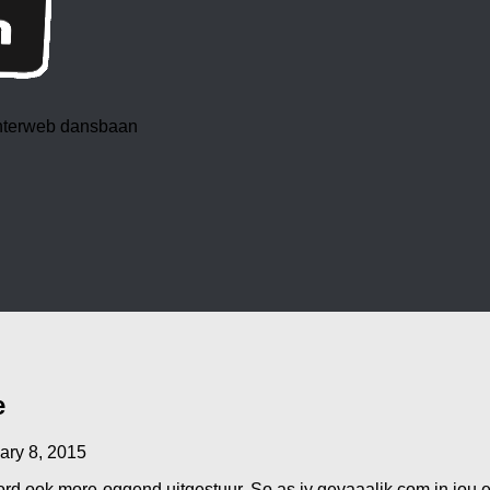
 interweb dansbaan
e
ary 8, 2015
ord ook more-oggend uitgestuur. So as jy gevaaalik.com in jou 