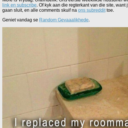
link en subscribe
. Of kyk aan die regterkant van die site, wan
gaan sluit, en alle comments skuif na
ons subreddit
toe.
Geniet vandag se
Random Gevaaalikhede
.