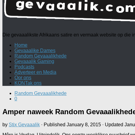
Die gevaaalikste Afrikaans satire en vermaak website op die
Home
Gevaaalike Dames
Random Gevaaalikhede
Gevaaalik Gaming
Podcasts
Adverteer en Media
Oor ons
KONTak ons
Random Gevaaalikhede
0
Amper naweek Random Gevaaalikhed
by
Stix Gevaaalik
· Published
January 8, 2015
· Updated
Janu
Môre is Vrydag. Uiteindelik. Ons eerste weeklikse nuusbrief w