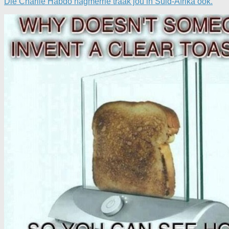
Die Charlie Habdo nagmerrie traak jou in Suid-Afrika ook.