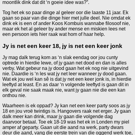
moontlik dink dat dit ‘n goeie idee was?”.
Tog het ek so paar dinge al geleer oor die laaste 11 jaar. Ek
gaan so paar van die dinge hier met julle deel. Nie omdat ek
dink ek is een of ander Koos Kombuis wannabe filosoof nie,
maar ek het al geleer by ander mense en miskien lees net
een persoon iets hier raak wat hom of haar help.
Jy is net een keer 18, jy is net een keer jonk
Jy mag dalk terug kom as ‘n slak eendag oor jou cunty
optrede in hierdie lewe, of jy gaan net dood en dan is alles
verby. Wat gebeur na jy dood gaan het ek nog nie uitgevind
nie. Daardie is ‘n les wat jy net leer wanneer jy dood gaan.
Wat ek jou wel kan sê is dat jy net een keer jonk is, in hierdie
leeftyd at least. En as daar ‘n volgende leeftyd is gaan dit in
elk geval nie saak maak nie, want jy gaan nie die een kan
onthou nie.
Waarheen is ek oppad? Jy kan net een keer party soos as jy
18 en jou vroë twintigs is. Hangovers raak net erger. Jy gaan
dalk meer kan drink, maar jy gaan die volgende dag
daarvoor betaal. Toe ek 18-19 was het ek in Londen my piel
amper af geparty. Gaan uit die aand na werk, party dwars
deur die aand, vang die eerste trein van die oggend werk toe,