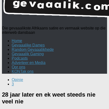
Die gevaaalikste Afrikaans satire en vermaak website op die
interweb dansbaan
Home
Gevaaalike Dames
Random Gevaaalikhede
Gevaaalik Gaming
Podcasts
Adverteer en Media
Oor ons
KONTak ons
Opinie
3
28 jaar later en ek weet steeds nie
veel nie