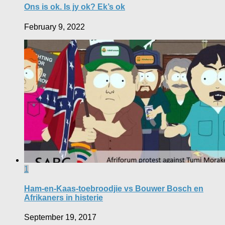
Ons is ok. Is jy ok? Ek’s ok
February 9, 2022
1
Ham-en-Kaas-toebroodjie vs Bouwer Bosch en
Afrikaners in histerie
September 19, 2017