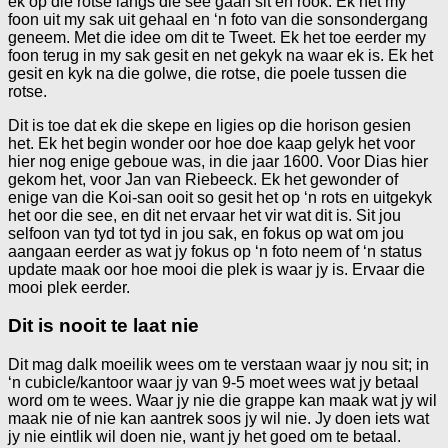
ek op die rotse langs die see gaan sit en rook. Ek het my
foon uit my sak uit gehaal en ‘n foto van die sonsondergang
geneem. Met die idee om dit te Tweet. Ek het toe eerder my
foon terug in my sak gesit en net gekyk na waar ek is. Ek het
gesit en kyk na die golwe, die rotse, die poele tussen die
rotse.
Dit is toe dat ek die skepe en ligies op die horison gesien
het. Ek het begin wonder oor hoe doe kaap gelyk het voor
hier nog enige geboue was, in die jaar 1600. Voor Dias hier
gekom het, voor Jan van Riebeeck. Ek het gewonder of
enige van die Koi-san ooit so gesit het op ‘n rots en uitgekyk
het oor die see, en dit net ervaar het vir wat dit is. Sit jou
selfoon van tyd tot tyd in jou sak, en fokus op wat om jou
aangaan eerder as wat jy fokus op ‘n foto neem of ‘n status
update maak oor hoe mooi die plek is waar jy is. Ervaar die
mooi plek eerder.
Dit is nooit te laat nie
Dit mag dalk moeilik wees om te verstaan waar jy nou sit; in
‘n cubicle/kantoor waar jy van 9-5 moet wees wat jy betaal
word om te wees. Waar jy nie die grappe kan maak wat jy wil
maak nie of nie kan aantrek soos jy wil nie. Jy doen iets wat
jy nie eintlik wil doen nie, want jy het goed om te betaal.