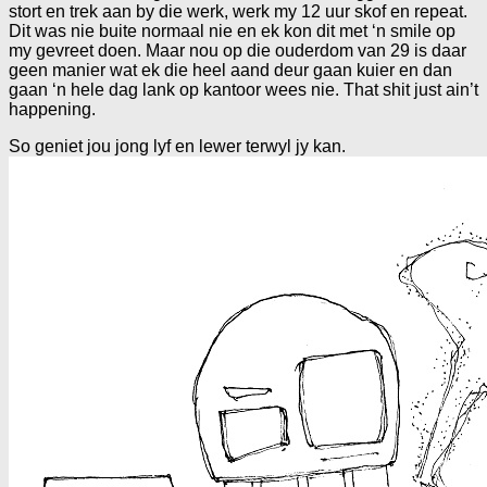
stort en trek aan by die werk, werk my 12 uur skof en repeat.
Dit was nie buite normaal nie en ek kon dit met ‘n smile op
my gevreet doen. Maar nou op die ouderdom van 29 is daar
geen manier wat ek die heel aand deur gaan kuier en dan
gaan ‘n hele dag lank op kantoor wees nie. That shit just ain’t
happening.
So geniet jou jong lyf en lewer terwyl jy kan.