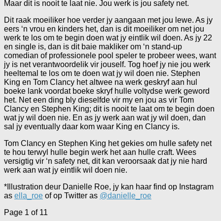
Maar dit is nooit te laat nie. Jou werk is jou safety net.
Dit raak moeiliker hoe verder jy aangaan met jou lewe. As jy
eers ‘n vrou en kinders het, dan is dit moeiliker om net jou
werk te los om te begin doen wat jy eintlik wil doen. As jy 22
en single is, dan is dit baie makliker om ‘n stand-up
comedian of professionele pool speler te probeer wees, want
jy is net verantwoordelik vir jouself. Tog hoef jy nie jou werk
heeltemal te los om te doen wat jy wil doen nie. Stephen
King en Tom Clancy het altwee na werk geskryf aan hul
boeke lank voordat boeke skryf hulle voltydse werk geword
het. Net een ding bly dieselfde vir my en jou as vir Tom
Clancy en Stephen King; dit is nooit te laat om te begin doen
wat jy wil doen nie. En as jy werk aan wat jy wil doen, dan
sal jy eventually daar kom waar King en Clancy is.
Tom Clancy en Stephen King het gekies om hulle safety net
te hou terwyl hulle begin werk het aan hulle craft. Wees
versigtig vir ‘n safety net, dit kan veroorsaak dat jy nie hard
werk aan wat jy eintlik wil doen nie.
*Illustration deur Danielle Roe, jy kan haar find op Instagram
as
ella_roe
of op Twitter as
@danielle_roe
Page 1 of 1
1