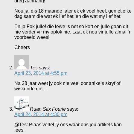
dreg aanhang!
Nou ja, dis 18 maande later ek ek voel heel, geniet elke
dag saam die wat ek lief het, en die wat my lief het.
En ja Fok julle! die lewe is net so kort en julle gaan dit
nie verder vir my opfok nie. Laat ek nou vir julle almal ‘n
voorbeeld wees!
Cheers
Tes
says:
April 23, 2014 at 4:55 pm
Na 28 jaar weet jy ook nie veel oor artikels skryf of
wiskunde nie…
Ruan Stix Fourie
says:
April 24, 2014 at 4:30 pm
@Tes: Plaas vertel jy ons waar ons jou artikels kan
lees.