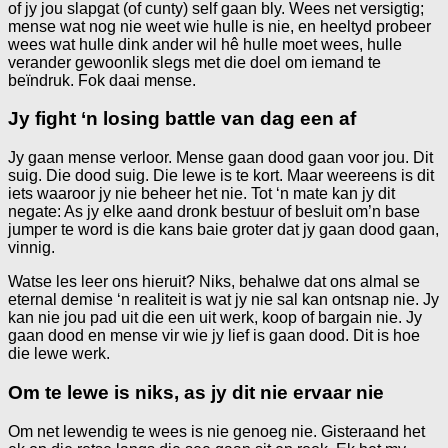
of jy jou slapgat (of cunty) self gaan bly. Wees net versigtig;
mense wat nog nie weet wie hulle is nie, en heeltyd probeer
wees wat hulle dink ander wil hê hulle moet wees, hulle
verander gewoonlik slegs met die doel om iemand te
beïndruk. Fok daai mense.
Jy fight ‘n losing battle van dag een af
Jy gaan mense verloor. Mense gaan dood gaan voor jou. Dit
suig. Die dood suig. Die lewe is te kort. Maar weereens is dit
iets waaroor jy nie beheer het nie. Tot ‘n mate kan jy dit
negate: As jy elke aand dronk bestuur of besluit om’n base
jumper te word is die kans baie groter dat jy gaan dood gaan,
vinnig.
Watse les leer ons hieruit? Niks, behalwe dat ons almal se
eternal demise ‘n realiteit is wat jy nie sal kan ontsnap nie. Jy
kan nie jou pad uit die een uit werk, koop of bargain nie. Jy
gaan dood en mense vir wie jy lief is gaan dood. Dit is hoe
die lewe werk.
Om te lewe is niks, as jy dit nie ervaar nie
Om net lewendig te wees is nie genoeg nie. Gisteraand het