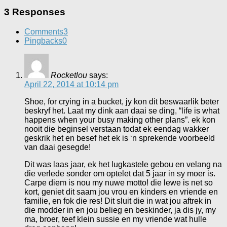
3 Responses
Comments
3
Pingbacks
0
Rocketlou
says:
April 22, 2014 at 10:14 pm
Shoe, for crying in a bucket, jy kon dit beswaarlik beter
beskryf het. Laat my dink aan daai se ding, “life is what
happens when your busy making other plans”. ek kon
nooit die beginsel verstaan todat ek eendag wakker
geskrik het en besef het ek is ‘n sprekende voorbeeld
van daai gesegde!
Dit was laas jaar, ek het lugkastele gebou en velang na
die verlede sonder om optelet dat 5 jaar in sy moer is.
Carpe diem is nou my nuwe motto! die lewe is net so
kort, geniet dit saam jou vrou en kinders en vriende en
familie, en fok die res! Dit sluit die in wat jou aftrek in
die modder in en jou belieg en beskinder, ja dis jy, my
ma, broer, teef klein sussie en my vriende wat hulle