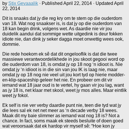
by
Stix Gevaaalik
· Published
April 22, 2014
· Updated
April
22, 2014
Dit is snaaks dat jy die reg kry om te stem op die ouderdom
van 18. Wat nog snaakser is, is dat jy op die ouderdom van
18 kan begin drink, volgens wet. As daardie nie vir jou
duidelik aandui dat sommige wette uitgedink is deur fokken
idiote nie, dan dink jy seker dagga moet onwettig wees ook,
dommie.
Die rede hoekom ek sê dat dit ongelooflik is dat die twee
massiewe verantwoordelikhede in jou skoot gegooi word op
die ouderdom van 18, is omdat jy op 18 nog ‘n idioot is. Nie
omdat jy ‘n idioot is in die sin van jou IK is laag nie, maar
omdat jy op 18 nog nie veel uit jou kort tyd op hierie modder-
en-klip-spaceship geleer het nie. En probeer om dit vir
iemand wat 18 jaar oud is te vertel, hy gaan vir jou lag, want
as jy 18 is, net klaar met skool, weet jy mos alles. Maar eintlik
weet jy fokol.
Ek self is nie ver verby daardie punt nie, teen die tyd wat jy
die lees sal ek net net meer as ‘n decade verby 18 wees.
Maak dit my baie slimmer as iemand wat nog 18 is? Not a
chance. In fact, soms maak ek steeds besluite of doen goed
wat veroorsaak dat ek hardop vir myself sê: “Hoe kon jy