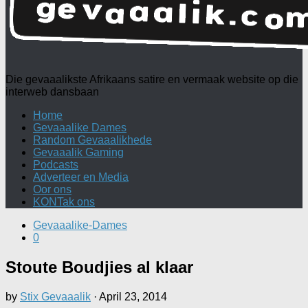
Die gevaaalikste Afrikaans satire en vermaak website op die
interweb dansbaan
Home
Gevaaalike Dames
Random Gevaaalikhede
Gevaaalik Gaming
Podcasts
Adverteer en Media
Oor ons
KONTak ons
Gevaaalike-Dames
0
Stoute Boudjies al klaar
by
Stix Gevaaalik
·
April 23, 2014