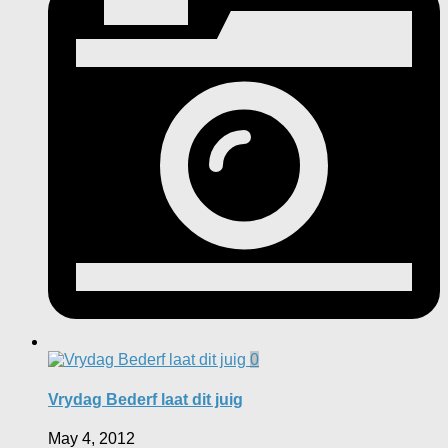
0
Vrydag Bederf laat dit juig
May 4, 2012