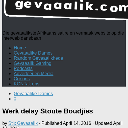
Die gevaaalikste Afrikaans satire en vermaak website op die
interweb dansbaan
Home
Gevaaalike Dames
Random Gevaaalikhede
Gevaaalik Gaming
Podcasts
Adverteer en Media
Oor ons
KONTak ons
Gevaaalike-Dames
0
Werk delay Stoute Boudjies
by
Stix Gevaaalik
· Published
April 14, 2016
· Updated
April