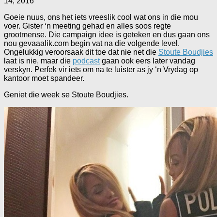
14, 2016
Goeie nuus, ons het iets vreeslik cool wat ons in die mou
voer. Gister ‘n meeting gehad en alles soos regte
grootmense. Die campaign idee is geteken en dus gaan ons
nou gevaaalik.com begin vat na die volgende level.
Ongelukkig veroorsaak dit toe dat nie net die
Stoute Boudjies
laat is nie, maar die
podcast
gaan ook eers later vandag
verskyn. Perfek vir iets om na te luister as jy ‘n Vrydag op
kantoor moet spandeer.
Geniet die week se Stoute Boudjies.