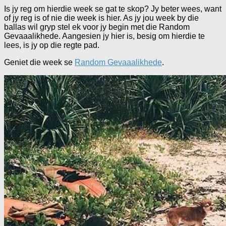
Is jy reg om hierdie week se gat te skop? Jy beter wees, want
of jy reg is of nie die week is hier. As jy jou week by die
ballas wil gryp stel ek voor jy begin met die Random
Gevaaalikhede. Aangesien jy hier is, besig om hierdie te
lees, is jy op die regte pad.
Geniet die week se
Random Gevaaalikhede
.