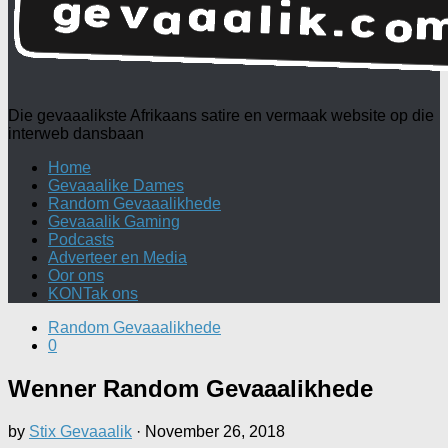
Die gevaaalikste Afrikaans satire en vermaak website op die
interweb dansbaan
Home
Gevaaalike Dames
Random Gevaaalikhede
Gevaaalik Gaming
Podcasts
Adverteer en Media
Oor ons
KONTak ons
Random Gevaaalikhede
0
Wenner Random Gevaaalikhede
by
Stix Gevaaalik
·
November 26, 2018