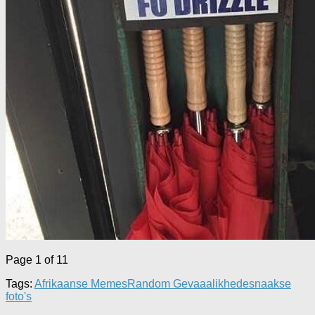
Page 1 of 1
1
Tags:
Afrikaanse Memes
Random Gevaaalikhede
snaakse
foto's