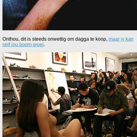
Onthou, dit is steeds onwettig om dagga te koop,
maar jy kan
self jou boom groei
.