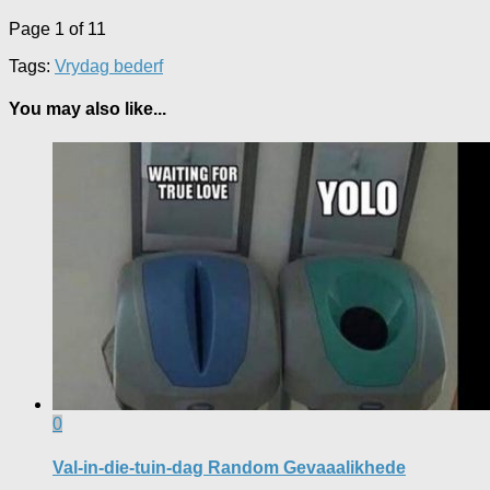
Page 1 of 1
1
Tags:
Vrydag bederf
You may also like...
0
Val-in-die-tuin-dag Random Gevaaalikhede