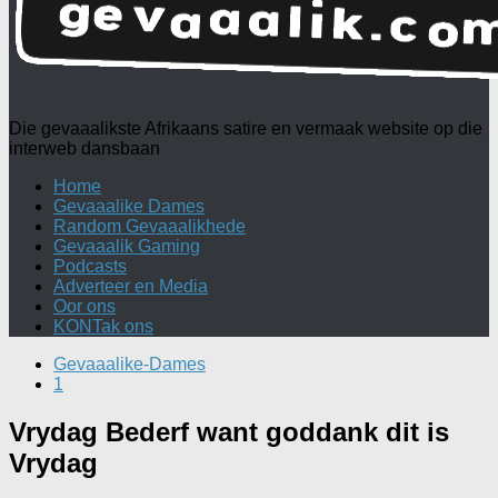
Die gevaaalikste Afrikaans satire en vermaak website op die
interweb dansbaan
Home
Gevaaalike Dames
Random Gevaaalikhede
Gevaaalik Gaming
Podcasts
Adverteer en Media
Oor ons
KONTak ons
Gevaaalike-Dames
1
Vrydag Bederf want goddank dit is
Vrydag