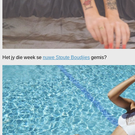
Het jy die week se
nuwe Stoute Boudjies
gemis?