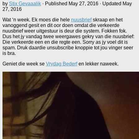
by
Stix Gevaaalik
· Published
May 27, 2016
· Updated
May
27, 2016
Wat ‘n week. Ek moes die hele
nuusbrief
skraap en het
vanoggend gesit en dit oor doen omdat die verkeerde
nuusbrief weer uitgestuur is deur die system. Fokken fok.
Dus het jy vandag twee weergawes gekry van die nuusbrief:
Die verkeerde een en die regte een. Sorry as jy voel dit is
spam. Druk daardie unsubscribe knoppie tot jou vinger seer
is bra.
Geniet die week se
Vrydag Bederf
en lekker naweek.